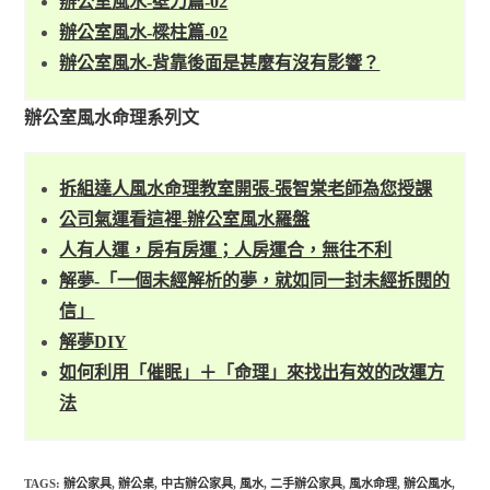
辦公室風水-壁刀篇-02
辦公室風水-樑柱篇-02
辦公室風水-背靠後面是甚麼有沒有影響？
辦公室風水命理系列文
拆組達人風水命理教室開張-張智棠老師為您授課
公司氣運看這裡-辦公室風水羅盤
人有人運，房有房運；人房運合，無往不利
解夢-「一個未經解析的夢，就如同一封未經拆閱的
信」
解夢DIY
如何利用「催眠」＋「命理」來找出有效的改運方
法
TAGS:
辦公家具
,
辦公桌
,
中古辦公家具
,
風水
,
二手辦公家具
,
風水命理
,
辦公風水
,