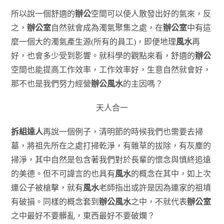
所以說一個舒適的
辦公
空間可以使人散發出好的氣來，反
之，
辦公室
自然就會成為濁氣聚集之處，在
辦公室
中有這
麼一個大的濁氣產生源(所有的員工)，即便地理
風水
再
好，也會多少受到影響。就科學的觀點來看，舒適的
辦公
空間也能提高工作效率，工作效率好，生意自然就會好，
那不也是我們努力經營
辦公風水
的主因嗎？
天人合一
拆組達人
再說一個例子，清明節的時候我們也需要去掃
墓，將祖先所在之處打掃乾淨，有雜草的拔除，有灰塵的
掃淨，其中自然是包含著我們對於長輩的懷念與慎終追遠
的美德。但不可諱言的也具有
風水
的概念在其中，如上次
連公子被槍擊，就有
風水
老師指出或許是因為連家的祖墳
有破損。同樣的概念套到
辦公風水
之中，不就代表
辦公室
之中最好不要髒亂，東西最好不要破爛？