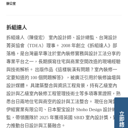
辦公室
拆組達人
拆組達人（陳俊宏） 室內設計師、設計總監、台灣設計
菁英協會（TDEA）理事。 2008 年創立《拆組達人》部
落格，是台灣最早專注於室內裝修實務與設計工法分享的
專業平台之一，長期撰寫住宅與商業空間改造的現場經驗
與技術解析。 出版作品《這樣裝潢有問題？室內裝修一
定要知道的 100 個問題解答》，被廣泛引用於裝修論壇與
設計媒體。 具建築整合與資訊工程背景，持有乙級室內
設計與乙級室內裝修工程管理技術士等多項專業證照，熟
悉台日兩地住宅與商空的設計與工法整合。 現任台灣愛
伊組實業有限公司、日本聖宝設計 Shoho Design 設計總
立即諮詢
監，帶領團隊於 2025 年獲得英國 SBID 室內設計獎，致
力推動台日設計與工藝融合。