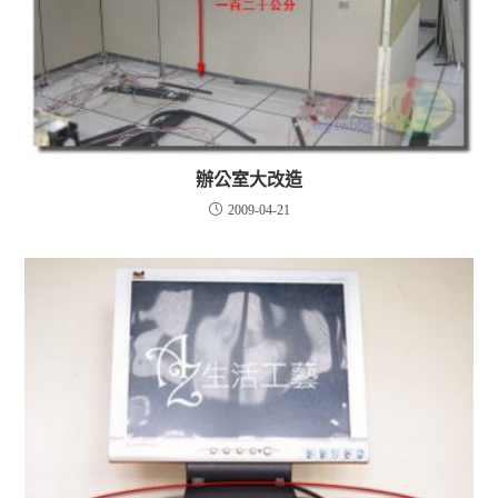
辦公室大改造
2009-04-21