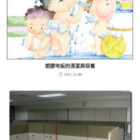
塑膠地板的清潔與保養
2011-11-09