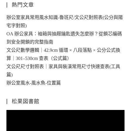
熱門文章
辦公室家具常用風水知識-魯班尺/文公尺對照表(公分與陽
宅字對照)
OA 辦公家具：袖箱與抽屜鑰匙遺失怎麼辦？從鎖芯編碼
到安全開鎖的完整指南
文公尺數學邏輯｜42.9cm 循環 × 八段落點 × 公分公式換
算｜301–530cm 查表（公式篇）
文公尺尺寸對照表｜家具與裝潢常用尺寸快速查表(工具
篇)
辦公室風水-風水魚-位置篇
松果図書館
視
訊
播