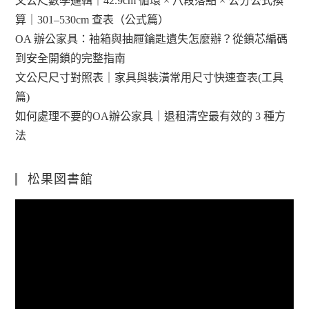
文公尺數學邏輯｜42.9cm 循環 × 八段落點 × 公分公式換
算｜301–530cm 查表（公式篇）
OA 辦公家具：袖箱與抽屜鑰匙遺失怎麼辦？從鎖芯編碼
到安全開鎖的完整指南
文公尺尺寸對照表｜家具與裝潢常用尺寸快速查表(工具
篇)
如何處理不要的OA辦公家具｜退租清空最有效的 3 種方
法
松果図書館
視
訊
播
放
器