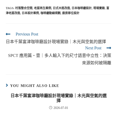
TAGS:
村落整合空間
,
老屋再生案例
,
日式木造改造
,
日本咖啡廳設計
,
現場實錄
,
富
津老屋改造
,
日本設計案例
,
咖啡廳動線規劃
,
廚房移位設計
Previous Post
日本千葉富津咖啡廳設計現場實錄｜木光與空氣的選擇
Next Post
SPCT 應用篇・壹｜多人輸入下的尺寸語意中立性：決策
來源如何被隔離
YOU MIGHT ALSO LIKE
日本千葉富津咖啡廳設計現場實錄｜木光與空氣的選
擇
2026-07-01