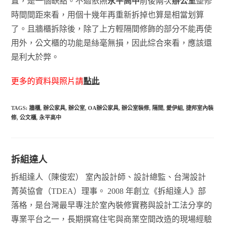
置，是一個缺點。不過依照
永平高中
前後兩次
辦公室
整修
時間間距來看，用個十幾年再重新拆掉也算是相當划算
了。且牆櫃拆除後，除了上方輕隔間修飾的部分不能再使
用外，公文櫃的功能是絲毫無損，因此綜合來看，應該還
是利大於弊。
更多的資料與照片請
點此
TAGS:
牆櫃
,
辦公家具
,
辦公室
,
OA辦公家具
,
辦公室裝修
,
隔間
,
愛伊組
,
捷邦室內裝
修
,
公文櫃
,
永平高中
拆組達人
拆組達人（陳俊宏） 室內設計師、設計總監、台灣設計
菁英協會（TDEA）理事。 2008 年創立《拆組達人》部
落格，是台灣最早專注於室內裝修實務與設計工法分享的
專業平台之一，長期撰寫住宅與商業空間改造的現場經驗