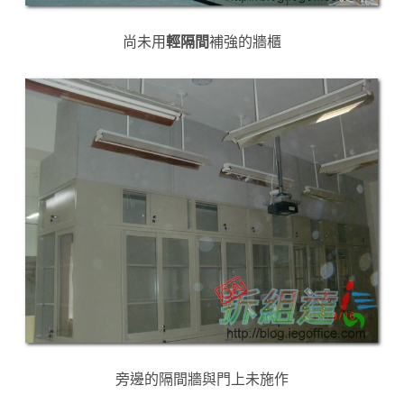
尚未用
輕隔間
補強的牆櫃
旁邊的隔間牆與門上未施作