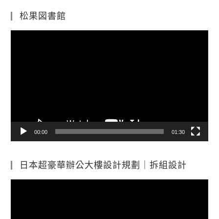
松果図書館
視
訊
播
放
器
00:00
01:30
日本超豪華辦公大樓設計規劃｜拆組設計
視
訊
播