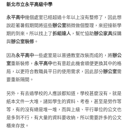
新北市立永平高級中學
永平高中
幾個處室已經超過十年以上沒有整修了，因此想
說趁著暑假期間將這些
辦公室
稍微做個整理，來迎接新學
期的到來。所以找上了
拆組達人
，幫忙協助
辦公家具
採購
與
辦公室裝修
。
因為
永平高中
一些處室是以普通教室改裝而成的，將
辦公
室
重新裝修，
永平高中
也有意趁此機會順便更換其中的格
局，以更符合教職員平日的使用需求，因此部分
辦公室
需
要重新隔間。
另外，有去過學校的人應該都知道，學校甚麼沒有，就是
紙本文件一大堆，諸如學生的資料、考卷，甚至是勞作等
等，有的沒有總是堆一堆，而與上級、平行單位的公文也
是多到不行，有大量的資料要收納，所以需要許多的公文
櫃來存放。