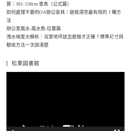
算｜301–530cm 查表（公式篇）
如何處理不要的OA辦公家具｜退租清空最有效的 3 種方
法
辦公室風水-風水魚-位置篇
洩水坡度大解析｜浴室地坪該怎麼做才正確？標準尺寸與
驗收方法一次說清楚
松果図書館
視
訊
播
放
器