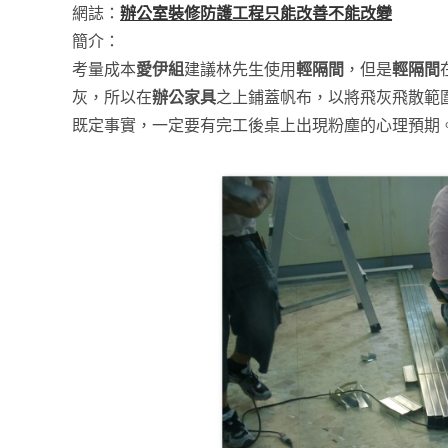
網誌：
辦公室裝修防護工程只能改善不能改變
簡介：
考量成本
愛伊組
建議林先生使用
輕隔間
，但是
輕隔間
灰，所以在
辦公家具
之上鋪蓋帆布，以將飛灰飛散範
既定事實，一定要有完工後桌上出現粉塵的心理預期