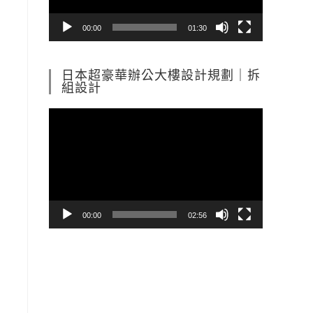
器
00:00
01:30
日本超豪華辦公大樓設計規劃｜拆
組設計
視
訊
播
放
器
00:00
02:56