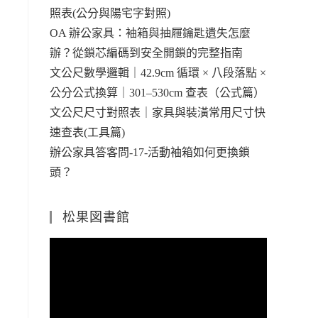
照表(公分與陽宅字對照)
OA 辦公家具：袖箱與抽屜鑰匙遺失怎麼
辦？從鎖芯編碼到安全開鎖的完整指南
文公尺數學邏輯｜42.9cm 循環 × 八段落點 ×
公分公式換算｜301–530cm 查表（公式篇）
文公尺尺寸對照表｜家具與裝潢常用尺寸快
速查表(工具篇)
辦公家具答客問-17-活動袖箱如何更換鎖
頭？
松果図書館
視
訊
播
放