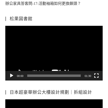
辦公家具答客問-17-活動袖箱如何更換鎖頭？
松果図書館
視
訊
播
放
器
00:00
01:30
日本超豪華辦公大樓設計規劃｜拆組設計
視