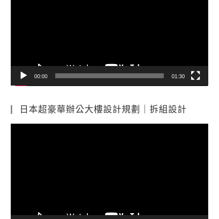
播
放
器
00:00
01:30
日本超豪華辦公大樓設計規劃｜拆組設計
視
訊
播
放
器