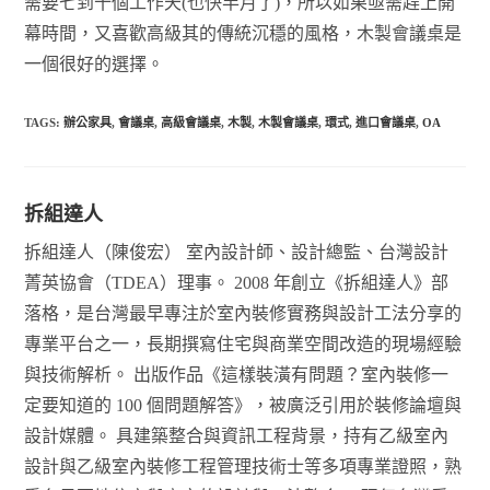
需要七到十個工作天(也快半月了)，所以如果亟需趕上開
幕時間，又喜歡高級其的傳統沉穩的風格，木製會議桌是
一個很好的選擇。
TAGS:
辦公家具
,
會議桌
,
高級會議桌
,
木製
,
木製會議桌
,
環式
,
進口會議桌
,
OA
拆組達人
拆組達人（陳俊宏） 室內設計師、設計總監、台灣設計
菁英協會（TDEA）理事。 2008 年創立《拆組達人》部
落格，是台灣最早專注於室內裝修實務與設計工法分享的
專業平台之一，長期撰寫住宅與商業空間改造的現場經驗
與技術解析。 出版作品《這樣裝潢有問題？室內裝修一
定要知道的 100 個問題解答》，被廣泛引用於裝修論壇與
設計媒體。 具建築整合與資訊工程背景，持有乙級室內
設計與乙級室內裝修工程管理技術士等多項專業證照，熟