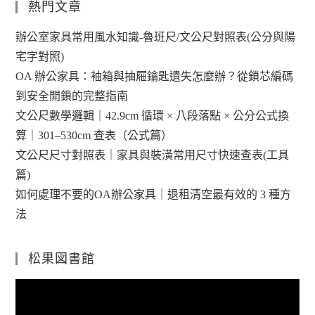
熱門文章
辦公室家具常用風水知識-魯班尺/文公尺對照表(公分與陽
宅字對照)
OA 辦公家具：袖箱與抽屜鑰匙遺失怎麼辦？從鎖芯編碼
到安全開鎖的完整指南
文公尺數學邏輯｜42.9cm 循環 × 八段落點 × 公分公式換
算｜301–530cm 查表（公式篇）
文公尺尺寸對照表｜家具與裝潢常用尺寸快速查表(工具
篇)
如何處理不要的OA辦公家具｜退租清空最有效的 3 種方
法
松果図書館
視
訊