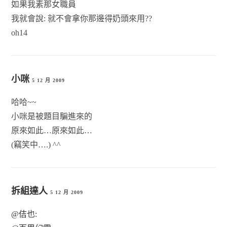
如果我素那女職員
我就會說: 就不會拿你那邊得奶頭來用??
oh14
小咪
5 12 月 2009
哈哈~~
小咪是被題目騙進來的
原來如此…原來如此…
(竊笑中….) ^^
拆組達人
5 12 月 2009
@佶也: