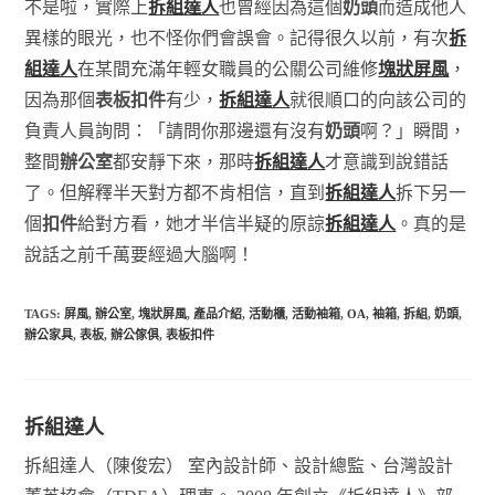
不是啦，實際上
拆組達人
也曾經因為這個
奶頭
而造成他人
異樣的眼光，也不怪你們會誤會。記得很久以前，有次
拆
組達人
在某間充滿年輕女職員的公關公司維修
塊狀屏風
，
因為那個
表板扣件
有少，
拆組達人
就很順口的向該公司的
負責人員詢問：「請問你那邊還有沒有
奶頭
啊？」瞬間，
整間
辦公室
都安靜下來，那時
拆組達人
才意識到說錯話
了。但解釋半天對方都不肯相信，直到
拆組達人
拆下另一
個
扣件
給對方看，她才半信半疑的原諒
拆組達人
。真的是
說話之前千萬要經過大腦啊！
TAGS:
屏風
,
辦公室
,
塊狀屏風
,
產品介紹
,
活動櫃
,
活動袖箱
,
OA
,
袖箱
,
拆組
,
奶頭
,
辦公家具
,
表板
,
辦公傢俱
,
表板扣件
拆組達人
拆組達人（陳俊宏） 室內設計師、設計總監、台灣設計