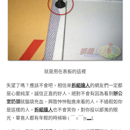
就是用在表板的這裡
失望了嗎？應該不會吧，相信來
拆組達人
的網友們一定都
是心靈純潔，誠信正直的好人，絕對不會有因為看到
辦公
室奶頭
就腦袋充血，興致忡忡點進來看的人。不過假如你
是這樣的人，
拆組達人
也不會笑你，對你投以鄙夷的眼
光，畢竟人都有年輕的時候嘛 ( ￣ c￣)y▂ξ