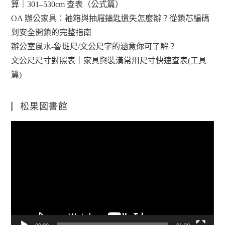
算｜301–530cm 查表（公式篇）
OA 辦公家具：袖箱與抽屜鑰匙遺失怎麼辦？從鎖芯編碼
到安全開鎖的完整指南
辦公室風水-魯班尺/文公尺字的涵意你可了解？
文公尺尺寸對照表｜家具與裝潢常用尺寸快速查表(工具
篇)
松果図書館
視
訊
播
放
器