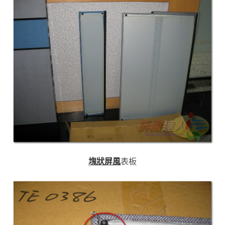
塊狀屏風
表板