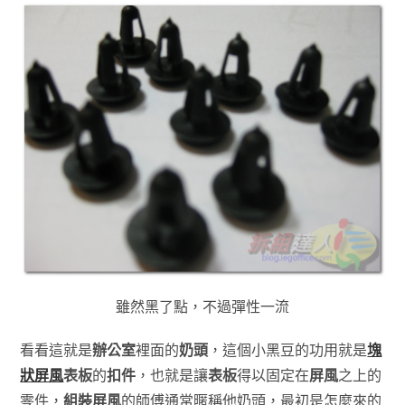
雖然黑了點，不過彈性一流
看看這就是
辦公室
裡面的
奶頭
，這個小黑豆的功用就是
塊
狀屏風
表板
的
扣件
，也就是讓
表板
得以固定在
屏風
之上的
零件，
組裝屏風
的師傅通常暱稱他奶頭，最初是怎麼來的