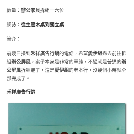
數量：
辦公家具
拆組十六位
網誌：
從主管木桌到獨立桌
簡介：
前幾日接到
禾祥廣告行銷
的電話，希望
愛伊組
過去前往拆
組
辦公屏風
，案子本身是非常的單純，不過就是普通的
辦
公屏風
拆組罷了，這是
愛伊組
的老本行，沒幾個小時就全
部完成了。
禾祥廣告行銷