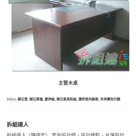
主管木桌
TAGS:
辦公室
,
辦公屏風
,
愛伊組
,
辦公家具拆組
,
捷邦室內裝修
,
禾祥廣告行銷
拆組達人
拆組達人（陳俊宏） 室內設計師、設計總監、台灣設計