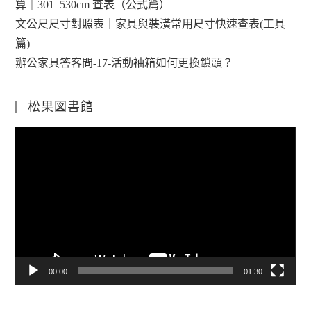
算｜301–530cm 查表（公式篇）
文公尺尺寸對照表｜家具與裝潢常用尺寸快速查表(工具
篇)
辦公家具答客問-17-活動袖箱如何更換鎖頭？
松果図書館
視
訊
播
放
器
00:00
01:30