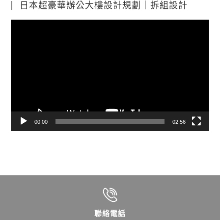
日本超豪華辦公大樓設計規劃｜拆組設計
視
訊
播
放
器
00:00
02:56
聯絡電話