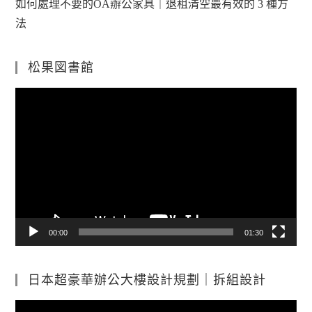
如何處理不要的OA辦公家具｜退租清空最有效的 3 種方
法
松果図書館
視
訊
播
放
器
00:00
01:30
日本超豪華辦公大樓設計規劃｜拆組設計
視