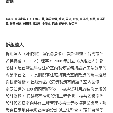
背櫃
TAGS:
辦公家具
,
OA
,
LOGO牆
,
辦公傢俱
,
袖箱
,
屏風
,
心情
,
辦公椅
,
智園
,
辦公冢
具
,
智園出版
,
高隔間
,
香草集
,
會議桌
,
把妹
,
愛伊組
,
辦公室
拆組達人
拆組達人（陳俊宏） 室內設計師、設計總監、台灣設計
菁英協會（TDEA）理事。 2008 年創立《拆組達人》部
落格，是台灣最早專注於室內裝修實務與設計工法分享的
專業平台之一，長期撰寫住宅與商業空間改造的現場經驗
與技術解析。 出版作品《這樣裝潢有問題？室內裝修一
定要知道的 100 個問題解答》，被廣泛引用於裝修論壇與
設計媒體。 具建築整合與資訊工程背景，持有乙級室內
設計與乙級室內裝修工程管理技術士等多項專業證照，熟
悉台日兩地住宅與商空的設計與工法整合。 現任台灣愛