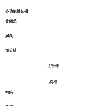
多功能雜誌櫃
會議桌
屏風
辦公椅
主管椅
網椅
袖箱