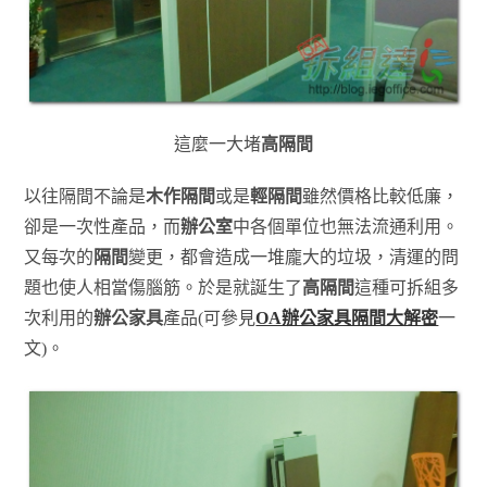
這麼一大堵
高隔間
以往隔間不論是
木作隔間
或是
輕隔間
雖然價格比較低廉，
卻是一次性產品，而
辦公室
中各個單位也無法流通利用。
又每次的
隔間
變更，都會造成一堆龐大的垃圾，清運的問
題也使人相當傷腦筋。於是就誕生了
高隔間
這種可拆組多
次利用的
辦公家具
產品(可參見
OA辦公家具隔間大解密
一
文)。