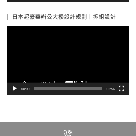
日本超豪華辦公大樓設計規劃｜拆組設計
視
訊
播
放
器
00:00
02:56