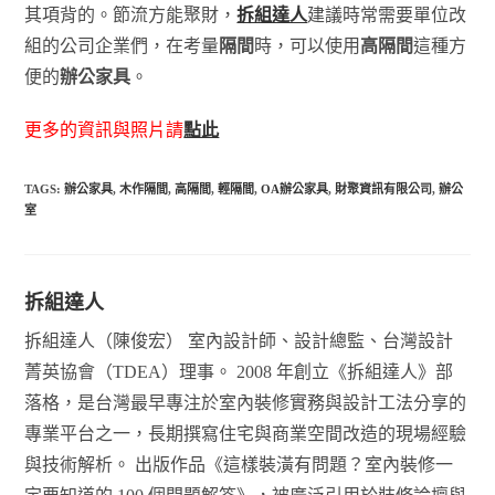
其項背的。節流方能聚財，
拆組達人
建議時常需要單位改
組的公司企業們，在考量
隔間
時，可以使用
高隔間
這種方
便的
辦公家具
。
更多的資訊與照片請
點此
TAGS:
辦公家具
,
木作隔間
,
高隔間
,
輕隔間
,
OA辦公家具
,
財聚資訊有限公司
,
辦公
室
拆組達人
拆組達人（陳俊宏） 室內設計師、設計總監、台灣設計
菁英協會（TDEA）理事。 2008 年創立《拆組達人》部
落格，是台灣最早專注於室內裝修實務與設計工法分享的
專業平台之一，長期撰寫住宅與商業空間改造的現場經驗
與技術解析。 出版作品《這樣裝潢有問題？室內裝修一