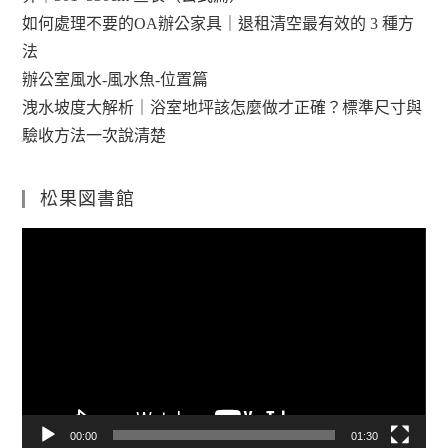
如何處理不要的OA辦公家具｜退租清空最有效的 3 種方
法
辦公室風水-風水魚-位置篇
洩水坡度大解析｜浴室地坪該怎麼做才正確？標準尺寸與
驗收方法一次說清楚
松果図書館
視
訊
播
放
器
00:00
01:30