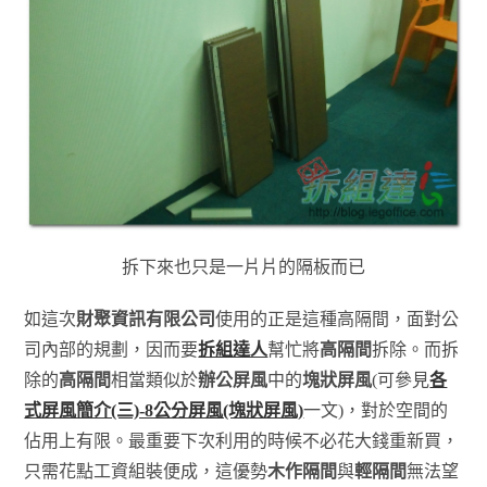
拆下來也只是一片片的隔板而已
如這次
財聚資訊有限公司
使用的正是這種高隔間，面對公
司內部的規劃，因而要
拆組達人
幫忙將
高隔間
拆除。而拆
除的
高隔間
相當類似於
辦公屏風
中的
塊狀屏風
(可參見
各
式屏風簡介(三)-8公分屏風(塊狀屏風)
一文)，對於空間的
佔用上有限。最重要下次利用的時候不必花大錢重新買，
只需花點工資組裝便成，這優勢
木作隔間
與
輕隔間
無法望