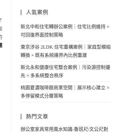
人氣案例
了
新北中和住宅轉辦公案例｜住宅比例維持 ×
較
可回復界面控制策略
的
團
東京涉谷 2LDK 住宅重構案例｜家庭型模組
轉換 × 既有系統邊界內比例重建
新北永和健康住宅整合案例｜污染源控制優
先 × 多系統整合秩序
桃園夏濃咖啡館商業空間｜展示核心建立 ×
多停留模式分層策略
熱門文章
辦公室家具常用風水知識-魯班尺/文公尺對