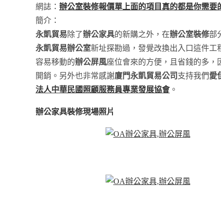
網誌：
辦公室裝修報價單上面的項目真的都是你需要
簡介：
永凱貿易
除了
辦公家具
的新購之外，在
辦公室裝修
部
永凱貿易辦公室
新址探勘過，發覺改換出入口這件工
容易移動的
辦公屏風
座位會來的方便，且省錢的多，
開銷。另外也非常感謝
廈門永凱貿易公司
支持我們
愛
法人中華民國照顧服務員專業發展協會
。
辦公家具裝修現場照片