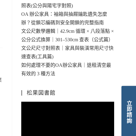
照表(公分與陽宅字對照)
OA 辦公家具：袖箱與抽屜鑰匙遺失怎麼
辦？從鎖芯編碼到安全開鎖的完整指南
文公尺數學邏輯｜42.9cm 循環 × 八段落點 ×
公分公式換算｜301–530cm 查表（公式篇）
文公尺尺寸對照表｜家具與裝潢常用尺寸快
速查表(工具篇)
如何處理不要的OA辦公家具｜退租清空最
有效的 3 種方法
業
松果図書館
立即諮詢
視
訊
播
放