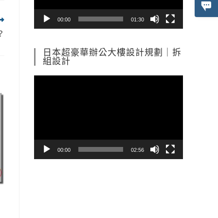
器
00:00
01:30
？
日本超豪華辦公大樓設計規劃｜拆
組設計
視
訊
播
放
器
00:00
02:56