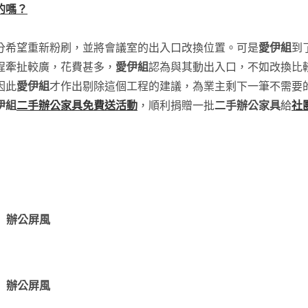
的嗎？
分希望重新粉刷，並將會議室的出入口改換位置。可是
愛伊組
到
程牽扯較廣，花費甚多，
愛伊組
認為與其動出入口，不如改換比
因此
愛伊組
才作出剔除這個工程的建議，為業主剩下一筆不需要
伊組
二手辦公家具免費送活動
，順利捐贈一批
二手辦公家具
給
社
辦公屏風
辦公屏風