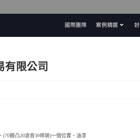
國際團隊
案例精選
好
易有限公司
置、(70銀凸20波音30條玻)一個位置、油漆