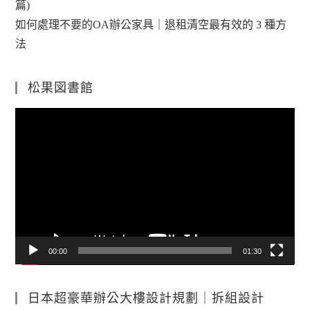
篇)
如何處理不要的OA辦公家具｜退租清空最有效的 3 種方
法
松果図書館
視
訊
播
放
器
00:00
01:30
日本超豪華辦公大樓設計規劃｜拆組設計