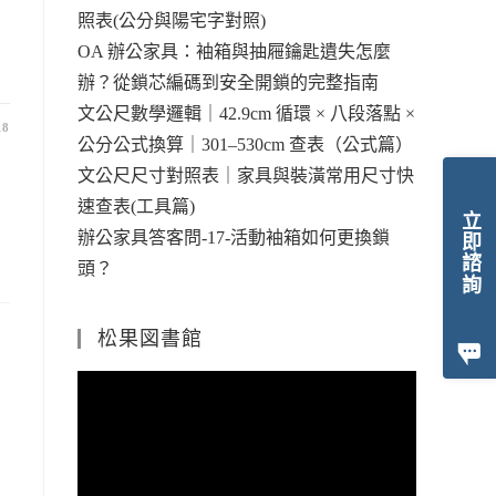
照表(公分與陽宅字對照)
OA 辦公家具：袖箱與抽屜鑰匙遺失怎麼
辦？從鎖芯編碼到安全開鎖的完整指南
文公尺數學邏輯｜42.9cm 循環 × 八段落點 ×
18
公分公式換算｜301–530cm 查表（公式篇）
文公尺尺寸對照表｜家具與裝潢常用尺寸快
速查表(工具篇)
立即諮詢
辦公家具答客問-17-活動袖箱如何更換鎖
頭？
松果図書館
視
訊
播
放