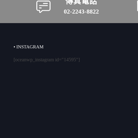
傳真電話
02-2243-8822
• INSTAGRAM
[oceanwp_instagram id="14595"]