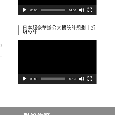
器
00:00
01:30
日本超豪華辦公大樓設計規劃｜拆
組設計
視
22
訊
播
放
器
00:00
02:56