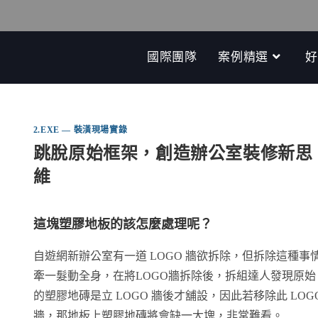
國際團隊
案例精選
好
2.EXE — 裝潢現場實錄
跳脫原始框架，創造辦公室裝修新思
維
這塊塑膠地板的該怎麼處理呢？
自遊網新辦公室有一道 LOGO 牆欲拆除，但拆除這種事
牽一髮動全身，在將LOGO牆拆除後，拆組達人發現原始
的塑膠地磚是立 LOGO 牆後才舖設，因此若移除此 LOG
牆，那地板上塑膠地磚將會缺一大塊，非常難看。