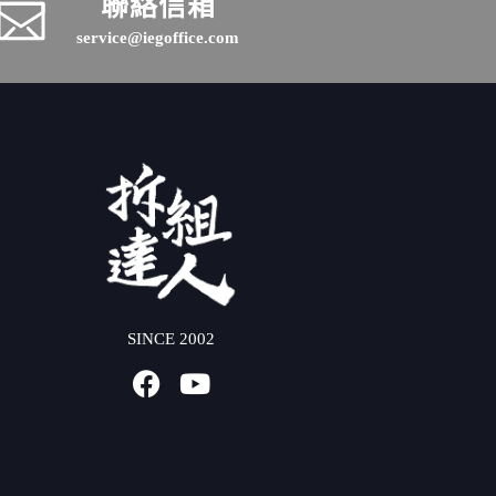
聯絡信箱
service@iegoffice.com
SINCE 2002