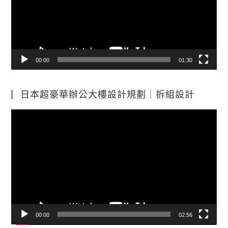
放
器
00:00
01:30
日本超豪華辦公大樓設計規劃｜拆組設計
視
訊
播
放
器
00:00
02:56