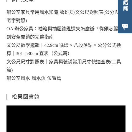
辦公室家具常用風水知識-魯班尺/文公尺對照表(公分與陽
宅字對照)
OA 辦公家具：袖箱與抽屜鑰匙遺失怎麼辦？從鎖芯編碼
到安全開鎖的完整指南
文公尺數學邏輯｜42.9cm 循環 × 八段落點 × 公分公式換
算｜301–530cm 查表（公式篇）
文公尺尺寸對照表｜家具與裝潢常用尺寸快速查表(工具
篇)
辦公室風水-風水魚-位置篇
松果図書館
視
訊
播