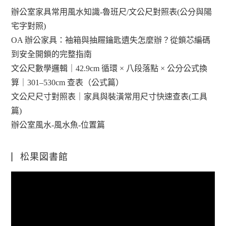
辦公室家具常用風水知識-魯班尺/文公尺對照表(公分與陽
宅字對照)
OA 辦公家具：袖箱與抽屜鑰匙遺失怎麼辦？從鎖芯編碼
到安全開鎖的完整指南
文公尺數學邏輯｜42.9cm 循環 × 八段落點 × 公分公式換
算｜301–530cm 查表（公式篇）
文公尺尺寸對照表｜家具與裝潢常用尺寸快速查表(工具
篇)
辦公室風水-風水魚-位置篇
松果図書館
視
訊
播
放