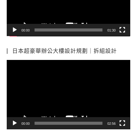
器
00:00
01:30
日本超豪華辦公大樓設計規劃｜拆組設計
視
訊
播
放
器
00:00
02:56