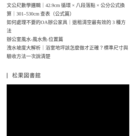
文公尺數學邏輯｜42.9cm 循環 × 八段落點 × 公分公式換
算｜301–530cm 查表（公式篇）
如何處理不要的OA辦公家具｜退租清空最有效的 3 種方
法
辦公室風水-風水魚-位置篇
洩水坡度大解析｜浴室地坪該怎麼做才正確？標準尺寸與
驗收方法一次說清楚
松果図書館
視
訊
播
放
器