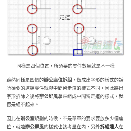
同樣是四個位置，所須要的零件數量就是不一樣
雖然同樣是四個的
辦公座位拆組
，做成出字形的樣式的話
所須要的連結零件就與中間留走道的樣式不同，因此將出
字形拆除之後將
辦公屏風
拿來組成中間留走道的樣式，就
愣是組不起來。
因此在
辦公室
規劃的時候，不是單單的要求要放多少個座
位，就連
辦公屏風
的樣式也該考量在內，另外
拆組達人
在