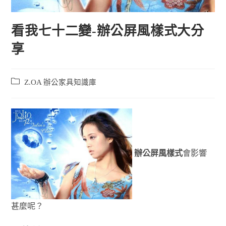
看我七十二變-辦公屏風樣式大分
享
Z.OA 辦公家具知識庫
辦公屏風樣式
會影響
甚麼呢？