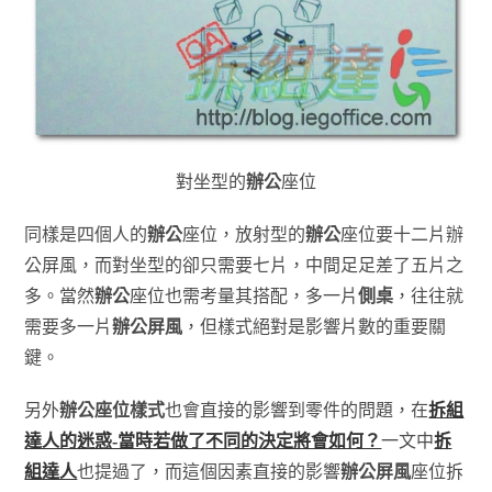
對坐型的
辦公
座位
同樣是四個人的
辦公
座位，放射型的
辦公
座位要十二片辦
公屏風，而對坐型的卻只需要七片，中間足足差了五片之
多。當然
辦公
座位也需考量其搭配，多一片
側桌
，往往就
需要多一片
辦公屏風
，但樣式絕對是影響片數的重要關
鍵。
另外
辦公座位樣式
也會直接的影響到零件的問題，在
拆組
達人的迷惑-當時若做了不同的決定將會如何？
一文中
拆
組達人
也提過了，而這個因素直接的影響
辦公屏風
座位拆