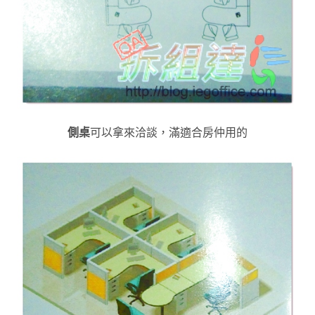
側桌
可以拿來洽談，滿適合房仲用的