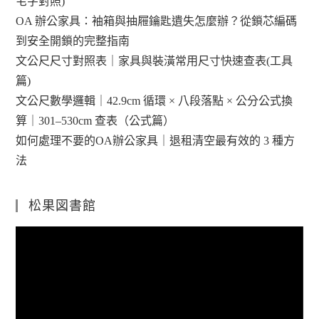
宅字對照)
OA 辦公家具：袖箱與抽屜鑰匙遺失怎麼辦？從鎖芯編碼
到安全開鎖的完整指南
文公尺尺寸對照表｜家具與裝潢常用尺寸快速查表(工具
篇)
文公尺數學邏輯｜42.9cm 循環 × 八段落點 × 公分公式換
算｜301–530cm 查表（公式篇）
如何處理不要的OA辦公家具｜退租清空最有效的 3 種方
法
松果図書館
視
訊
播
放
器