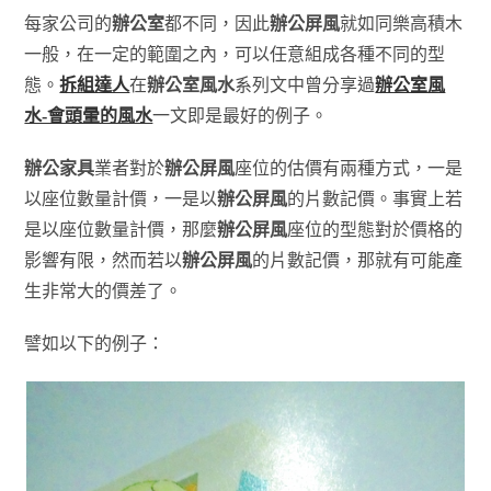
每家公司的
辦公室
都不同，因此
辦公屏風
就如同樂高積木
一般，在一定的範圍之內，可以任意組成各種不同的型
態。
拆組達人
在
辦公室風水
系列文中曾分享過
辦公室風
水-會頭暈的風水
一文即是最好的例子。
辦公家具
業者對於
辦公屏風
座位的估價有兩種方式，一是
以座位數量計價，一是以
辦公屏風
的片數記價。事實上若
是以座位數量計價，那麼
辦公屏風
座位的型態對於價格的
影響有限，然而若以
辦公屏風
的片數記價，那就有可能產
生非常大的價差了。
譬如以下的例子：