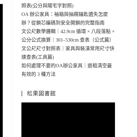
照表(公分與陽宅字對照)
OA 辦公家具：袖箱與抽屜鑰匙遺失怎麼
辦？從鎖芯編碼到安全開鎖的完整指南
文公尺數學邏輯｜42.9cm 循環 × 八段落點 ×
公分公式換算｜301–530cm 查表（公式篇）
文公尺尺寸對照表｜家具與裝潢常用尺寸快
速查表(工具篇)
如何處理不要的OA辦公家具｜退租清空最
有效的 3 種方法
松果図書館
視
訊
播
放