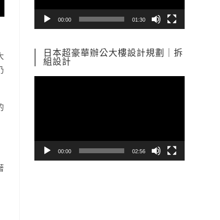
器
00:00
01:30
日本超豪華辦公大樓設計規劃｜拆
大
組設計
仍
視
訊
的
播
放
器
00:00
02:56
著