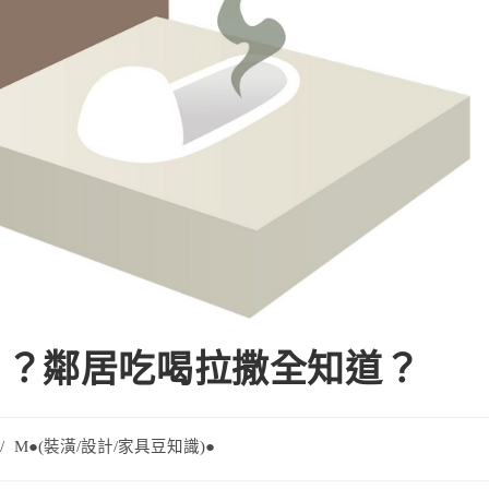
」？鄰居吃喝拉撒全知道？
/
M●(裝潢/設計/家具豆知識)●