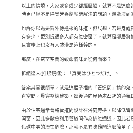
以上的情境，大家或多或少都經歷過，就算不是這麼
時更已經不是除臭芳香劑就能解決的問題，還牽涉到
也許你以為是窗外傳進來的味道，但試想，若是身處
有多少？更別提很多人都有氣密窗了。就算是鄰居將
且實務上也沒有人裝潢是這樣幹的。
那麼，在密室空間的致命氣味是從何而來？
拆組達人(推眼鏡框)：「真実はひとつだけ」。
答案其實很簡單，就是這屋子裡的「管道間」搞的鬼
直空間，貫穿整棟建築，然後通向屋頂處凸起的通氣
由於住宅通常會將管道間設計在浴廁旁邊，以降低管
開窗，因此多數會利用管道間作為排氣通道，因此若
化碳中毒的潛在危險，那就不是異味難聞這麼簡單了