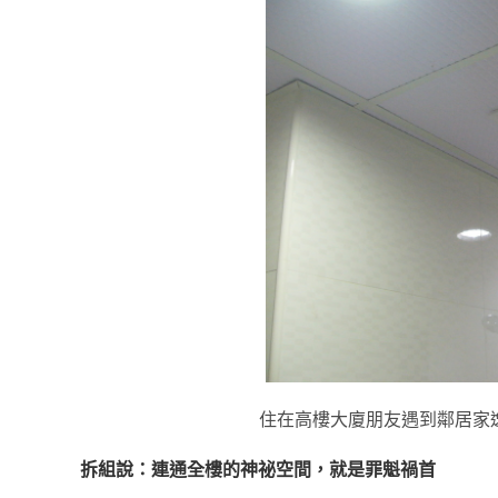
住在高樓大廈朋友遇到鄰居家
拆組說：連通全樓的神祕空間，就是罪魁禍首