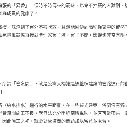
誇張的「異香」，但時不時傳來的菸味，也令不抽菸的人難耐，
家庭成員的健康了。
高樓，味道到了窗外不被吹散，且還能回傳到隔壁你家中的或然
抽氣排風設備直接對準你家窗子灌，窗子不開，影響也非常有限
。所謂「管道間」，就是公寓大樓讓連通整棟建築的管路通行的
口。
路（給水排水）通行的水平距離，在一些舊式建築，浴廁沒有獨
是管道間施工不良，就無法充分阻絕廁所異味，並有可能帶來一
，因此施工之初，就要對管道間的問題加以留意並處置。