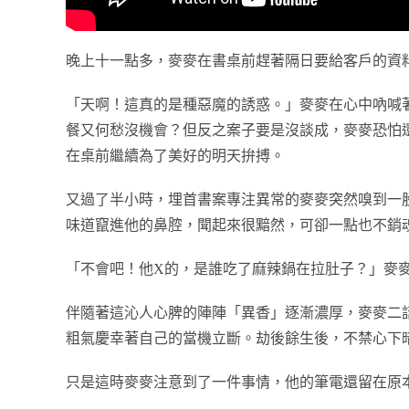
晚上十一點多，麥麥在書桌前趕著隔日要給客戶的資
「天啊！這真的是種惡魔的誘惑。」麥麥在心中吶喊
餐又何愁沒機會？但反之案子要是沒談成，麥麥恐怕
在桌前繼續為了美好的明天拚搏。
又過了半小時，埋首書案專注異常的麥麥突然嗅到一
味道竄進他的鼻腔，聞起來很黯然，可卻一點也不銷
「不會吧！他X的，是誰吃了麻辣鍋在拉肚子？」麥
伴隨著這沁人心脾的陣陣「異香」逐漸濃厚，麥麥二
粗氣慶幸著自己的當機立斷。劫後餘生後，不禁心下
只是這時麥麥注意到了一件事情，他的筆電還留在原