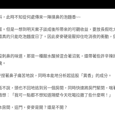
料，此時不知從何處傳來一陣撲鼻的泡麵香~~
著。但是一想到明天案子談成後所帶來的可觀收益，要放長假吃
還真的只能吃泡麵度日了。因此麥麥硬是壓抑住吃消夜的衝動，
股刺鼻的味道，那是一種餿水酸掉混合著沼氣，還帶著些許辛辣
魂。
麥捏著鼻子痛苦地說，同時本能地分析起這股「異香」的成分。
話不說，頭也不回地逃到另一個房間，同時快速將房門緊閉，喘
暗想：「我可一點都不想知道隔壁今天吃喝拉撒了些什麼啊！」
本房間，這門，麥麥是開？還是不開？