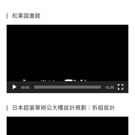
松果図書館
視
訊
播
放
器
00:00
01:30
日本超豪華辦公大樓設計規劃｜拆組設計
視
訊