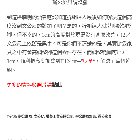
辦公屏風調整腳
到這邊聰明的讀者應該知道拆組達人最後如何解決這個高
度沒到文公尺的難題了吧？是的，拆組達人就著眼於調整
腳，但不幸的，1cm的高度對於現況沒有甚麼改善，123在
文公尺上依舊是黑字。可是你們不清楚的是，其實辦公家
具之中有著高調整腳這個零件存在，而調整範圍可達2-
3cm，順利把高度調整到H124cm─”
財至
“，解決了這個難
題。
更多的資料與照片請
點此
TAGS:
辦公屏風
,
文公尺
,
樺瑩工業有限公司
,
辦公屏風加高
,
辦公家具