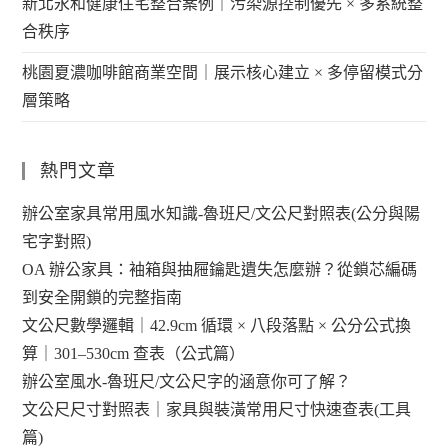
新北永和健康住宅整合案例｜污染源控制優先 × 多系統整
合秩序
桃園夏濃咖啡館商業空間｜展示核心建立 × 多停留模式分
層策略
熱門文章
辦公室家具常用風水知識-魯班尺/文公尺對照表(公分與陽
宅字對照)
OA 辦公家具：袖箱與抽屜鑰匙遺失怎麼辦？從鎖芯編碼
到安全開鎖的完整指南
文公尺數學邏輯｜42.9cm 循環 × 八段落點 × 公分公式換
算｜301–530cm 查表（公式篇）
辦公室風水-魯班尺/文公尺字的涵意你可了解？
文公尺尺寸對照表｜家具與裝潢常用尺寸快速查表(工具
篇)