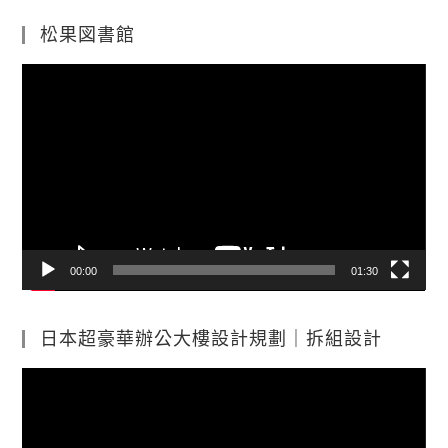
松果図書館
視
訊
播
放
器
00:00
01:30
日本超豪華辦公大樓設計規劃｜拆組設計
視
訊
播