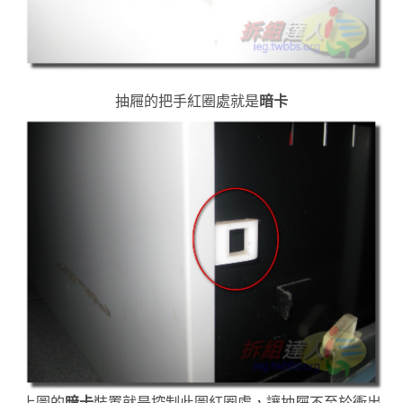
抽屜的把手紅圈處就是
暗卡
上圖的
暗卡
裝置就是控制此圖紅圈處，讓抽屜不至於衝出