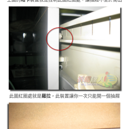
此圖紅圈處就是
羅拉
，此裝置讓你一次只能開一個抽屜