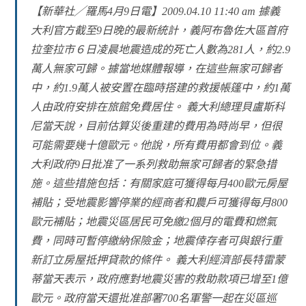
【新華社╱羅馬4月9日電】2009.04.10 11:40 am 據義
大利官方截至9日晚的最新統計，義阿布魯佐大區首府
拉奎拉市６日凌晨地震造成的死亡人數為281人，約2.9
萬人無家可歸。據當地媒體報導，在這些無家可歸者
中，約1.9萬人被安置在臨時搭建的救援帳篷中，約1萬
人由政府安排在旅館免費居住。 義大利總理貝盧斯科
尼當天說，目前估算災後重建的費用為時尚早，但很
可能需要幾十億歐元。他說，所有費用都會到位。義
大利政府9日批准了一系列救助無家可歸者的緊急措
施。這些措施包括：有關家庭可獲得每月400歐元房屋
補貼；受地震影響停業的經商者和農戶可獲得每月800
歐元補貼；地震災區居民可免繳2個月的電費和燃氣
費，同時可暫停繳納保險金；地震倖存者可與銀行重
新訂立房屋抵押貸款的條件。 義大利經濟部長特雷蒙
蒂當天表示，政府應對地震災害的救助款項已增至1億
歐元。政府當天還批准部署700名軍警一起在災區巡