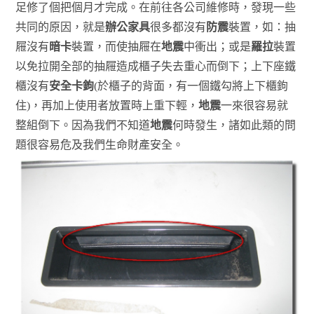
足修了個把個月才完成。在前往各公司維修時，發現一些
共同的原因，就是
辦公家具
很多都沒有
防震
裝置，如：抽
屜沒有
暗卡
裝置，而使抽屜在
地震
中衝出；或是
羅拉
裝置
以免拉開全部的抽屜造成櫃子失去重心而倒下；上下座鐵
櫃沒有
安全卡鉤
(於櫃子的背面，有一個鐵勾將上下櫃鉤
住)，再加上使用者放置時上重下輕，
地震
一來很容易就
整組倒下。因為我們不知道
地震
何時發生，諸如此類的問
題很容易危及我們生命財產安全。