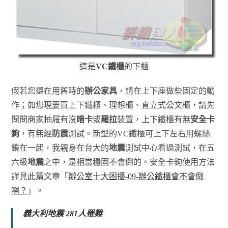
這是
VC鐵櫃
的下櫃
假若您還在用舊時的
辦公家具
，請在上下座做些固定的動
作；如您現要買上下鐵櫃、理想櫃、直立式公文櫃，請先
問問商家抽屜有沒
暗卡
或
羅拉
裝置，上下鐵櫃有無
安全卡
鉤
，有無經
防震
測試。新型的VC鐵櫃可上下左右用螺絲
鎖在一起，我親身在台大的
地震
測試中心看過測試，在五
六級
地震
之中，是相當穩固不會倒的。安全卡鉤使用方法
詳見此篇文章「
辦公室十大困擾-09-辦公鐵櫃會不會倒
啊？
」。
義大利地震 281人罹難