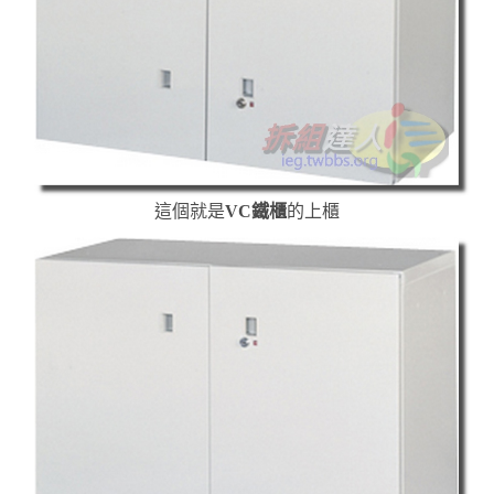
這個就是
VC鐵櫃
的上櫃