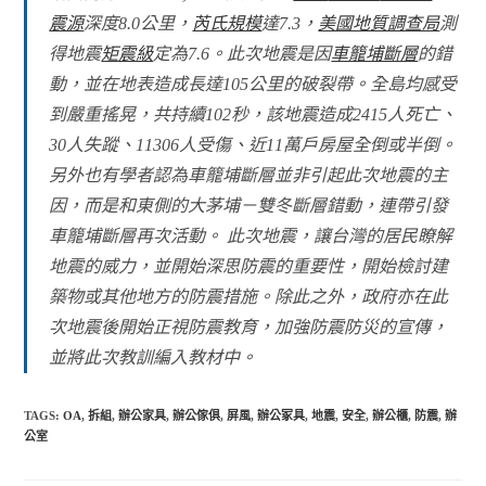
震源
深度8.0公里，
芮氏規模
達7.3，
美國地質調查局
測
得地震
矩震級
定為7.6。此次地震是因
車籠埔斷層
的錯
動，並在地表造成長達105公里的破裂帶。全島均感受
到嚴重搖晃，共持續102秒，該地震造成2415人死亡、
30人失蹤、11306人受傷、近11萬戶房屋全倒或半倒。
另外也有學者認為車籠埔斷層並非引起此次地震的主
因，而是和東側的大茅埔－雙冬斷層錯動，連帶引發
車籠埔斷層再次活動。 此次地震，讓台灣的居民瞭解
地震的威力，並開始深思防震的重要性，開始檢討建
築物或其他地方的防震措施。除此之外，政府亦在此
次地震後開始正視防震教育，加強防震防災的宣傳，
並將此次教訓編入教材中。
TAGS:
OA
,
拆組
,
辦公家具
,
辦公傢俱
,
屏風
,
辦公冢具
,
地震
,
安全
,
辦公櫃
,
防震
,
辦
公室