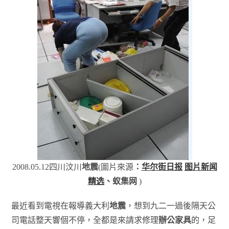
2008.05.12四川汶川
地震
(圖片來源
：
华尔街日报
图片新闻
精选
、蚁集网
)
最近看到電視在報導義大利
地震
，想到九二一過後隔天公
司電話整天響個不停，全都是來請求修理
辦公家具
的，足