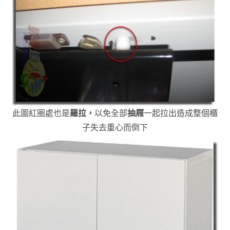
此圖紅圈處也是
羅拉，
以免全部
抽屜
一起拉出造成整個櫃
子失去重心而倒下