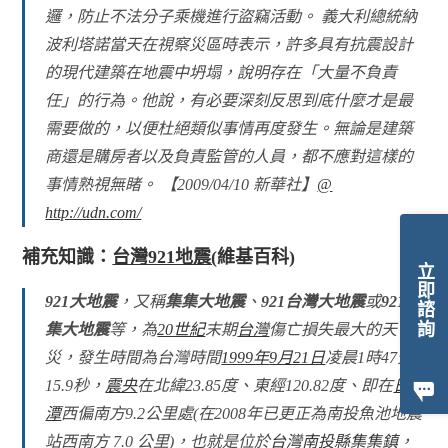
邏，防止不法分子乘機進行盜竊活動。 義大利總統納
波利塔諾當天在視察災區時表示，許多具有抗震設計
的現代建築在地震中坍塌，說明存在「大量不負責
任」的行為。他說，有必要深刻反思到底什麼才是最
需要做的，以便杜絕類似事情再度發生。無論是建築
商還是購房者以及負責監管的人員，都不應對這樣的
事情熟視無睹。 【2009/04/10 新華社】
@
http://udn.com/
補充知識：
台灣921地震(
維基百科)
立即諮詢
921大地震
，又稱
集集大地震
、
921台灣大地震
或
921集
集大地震
等，為
20世紀
末期
台灣
傷亡損失最大的天
災，發生時間為台灣時間
1999年
9月21日
凌晨1時47分
15.9秒，
震央
在北緯23.85度、東經120.82度、即在
日月
潭
西偏南方9.2公里處(在2008年已更正為南投魚池地震
站西南方 7.0 公里)，也就是位於
台灣
南投縣
集集鎮
，