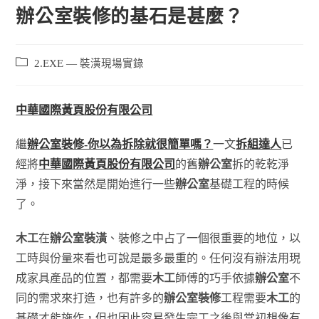
辦公室裝修的基石是甚麼？
2.EXE — 裝潢現場實錄
中華國際黃頁股份有限公司
繼
辦公室裝修-你以為拆除就很簡單嗎？
一文
拆組達人
已
經將
中華國際黃頁股份有限公司
的舊
辦公室
拆的乾乾淨
淨，接下來當然是開始進行一些
辦公室
基礎工程的時候
了。
木工
在
辦公室裝潢
、裝修之中占了一個很重要的地位，以
工時與份量來看也可說是最多最重的。任何沒有辦法用現
成家具產品的位置，都需要
木工
師傅的巧手依據
辦公室
不
同的需求來打造，也有許多的
辦公室裝修
工程需要
木工
的
基礎才能施作，但也因此容易發生完工之後與當初想像有