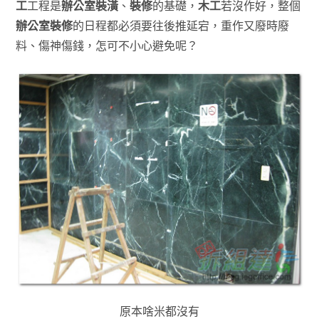
工
工程是
辦公室裝潢
、
裝修
的基礎，
木工
若沒作好，整個
辦公室裝修
的日程都必須要往後推延宕，重作又廢時廢
料、傷神傷錢，怎可不小心避免呢？
原本啥米都沒有