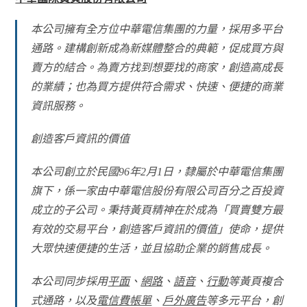
本公司擁有全方位中華電信集團的力量，採用多平台
通路。建構創新成為新媒體整合的典範，促成買方與
賣方的結合。為賣方找到想要找的商家，創造高成長
的業績；也為買方提供符合需求、快速、便捷的商業
資訊服務。
創造客戶資訊的價值
本公司創立於民國96年2月1日，隸屬於中華電信集團
旗下，係一家由中華電信股份有限公司百分之百投資
成立的子公司。秉持黃頁精神在於成為「買賣雙方最
有效的交易平台，創造客戶資訊的價值」使命，提供
大眾快速便捷的生活，並且協助企業的銷售成長。
本公司同步採用
平面
、
網路
、
語音
、
行動
等黃頁複合
式通路，以及
電信費帳單
、
戶外廣告
等多元平台，創