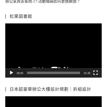
辦公家具答客問-17-活動袖箱如何更換鎖頭？
松果図書館
視
訊
播
放
器
00:00
01:30
日本超豪華辦公大樓設計規劃｜拆組設計
視
訊