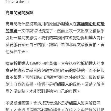
I have a dream
高隔間疑問解說
高隔間
為什麼沒有續用的原因
拆組達人
在
高隔間沿用可能
的障礙
一文中說得很清楚了，然而上次一文出來之後似乎
引起一些網友恐慌，我們的業務回來還抱怨拆
組達人
為什
麼要搬石頭砸自己的腳，讓客戶看到那篇文章很害怕，害
他解釋半天。
這讓
拆組達人
有點啞巴吃黃蓮，實在話來說
拆組達人
的本
意是想應該要誠實的與顧客說明產品的優缺點，而不是報
喜不報憂，否則到時出現顧客預料之外的狀況，最後還是
賠上自身的商譽，這個不是
拆組達人
的風格。清楚了解產
品的優缺點，才能選到最適合自己的東西。
不過話說回頭，會造成恐慌想必是
拆組達人
沒有解釋清
楚，才會造成這種不必要的誤會。在該文之中所說的缺點