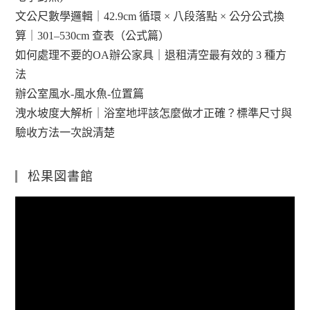
文公尺數學邏輯｜42.9cm 循環 × 八段落點 × 公分公式換
算｜301–530cm 查表（公式篇）
如何處理不要的OA辦公家具｜退租清空最有效的 3 種方
法
辦公室風水-風水魚-位置篇
洩水坡度大解析｜浴室地坪該怎麼做才正確？標準尺寸與
驗收方法一次說清楚
松果図書館
視
訊
播
放
器