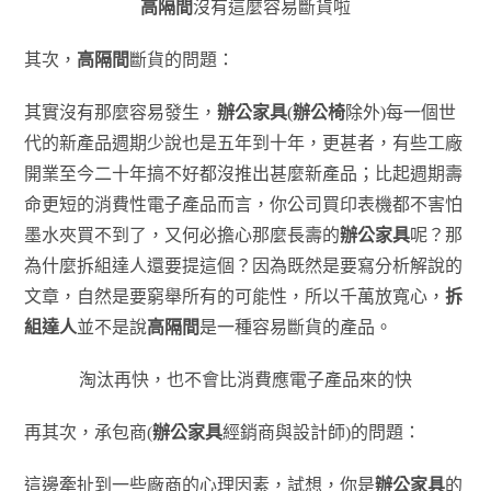
高隔間
沒有這麼容易斷貨啦
其次，
高隔間
斷貨的問題：
其實沒有那麼容易發生，
辦公家具
(
辦公椅
除外)每一個世
代的新產品週期少說也是五年到十年，更甚者，有些工廠
開業至今二十年搞不好都沒推出甚麼新產品；比起週期壽
命更短的消費性電子產品而言，你公司買印表機都不害怕
墨水夾買不到了，又何必擔心那麼長壽的
辦公家具
呢？那
為什麼拆組達人還要提這個？因為既然是要寫分析解說的
文章，自然是要窮舉所有的可能性，所以千萬放寬心，
拆
組達人
並不是說
高隔間
是一種容易斷貨的產品。
淘汰再快，也不會比消費應電子產品來的快
再其次，承包商(
辦公家具
經銷商與設計師)的問題：
這邊牽扯到一些廠商的心理因素，試想，你是
辦公家具
的