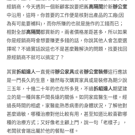
經銷商，今天遇到一個新顧客說要把舊
高隔間
於新
辦公室
中沿用，這時，你首要的工作便是核對出產品的工廠(因
為有可能要補料)，而你所賺的也就是施作的工錢而已；
相對全部
高隔間
都買新的，兩者價格差距甚多，所以如果
你是經銷商時會想要賺更多錢的話，你說其他人會怎麼選
擇呢？不過實話說這也不是甚麼難解決的問題，找要找回
原經銷商不就可以搞定了？
其實
拆組達人
一直覺得
辦公家具
或者
辦公室裝修
這行應該
是一門長久的生意，雖然每次購買家具或是裝修為期少說
三五年，十幾二十年的也在所多見，不過
拆組達人
期望建
立的是一種與客戶間長遠的關係。如同家庭醫生一樣，經
過長時間的相處，家醫能熟悉病患的身體狀況，了解他對
甚麼過敏，哪種治療對他比較有用，甚至知道比較喜歡哪
種的治療方式；又好像老主顧上門，說一句「老樣子」，
老闆就會端出屬於他的餐點一樣。