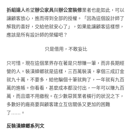
拆組達人
希望
辦公家具
與
辦公室裝修
業者也能如此，可以
讓顧客放心，進而得到全部的授權。「因為這個設計師了
解我的喜好，交給他就安心了」，如果能讓顧客這樣想，
應該是所有設計師的榮耀吧？
只是借用，不敢妄比
只可惜，現在這個業界存在著是只想賺一筆，而非長期經
營的人。裝潢蟑螂就是這樣，三百萬裝潢，拿個三成訂金
就九十萬，不要多，給他騙個十筆就夠了，一年就有九百
萬的進帳。你看看，甚麼成本都沒付出，一年可以賺九百
萬，而且還不用繳稅。在少數惡質業者橫行的狀況之下，
多數好的廠商要與顧客建立互信關係又更加的困難
了……。
反裝潢蟑螂系列文