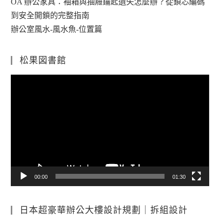
OA 辦公家具：袖箱與抽屜鑰匙遺失怎麼辦？從鎖芯編碼
到安全開鎖的完整指南
辦公室風水-風水魚-位置篇
松果図書館
視
訊
播
放
器
00:00
01:30
日本超豪華辦公大樓設計規劃｜拆組設計