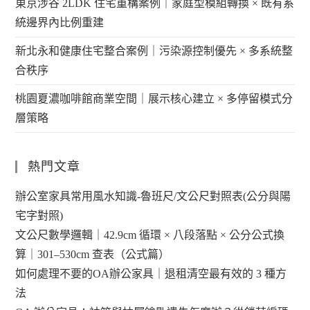
東京涉谷 2LDK 住宅重構案例｜家庭型模組轉換 × 既有系
統邊界內比例重建
新北永和健康住宅整合案例｜污染源控制優先 × 多系統整
合秩序
桃園夏濃咖啡館商業空間｜展示核心建立 × 多停留模式分
層策略
熱門文章
辦公室家具常用風水知識-魯班尺/文公尺對照表(公分與陽
宅字對照)
文公尺數學邏輯｜42.9cm 循環 × 八段落點 × 公分公式換
算｜301–530cm 查表（公式篇）
如何處理不要的OA辦公家具｜退租清空最有效的 3 種方
法