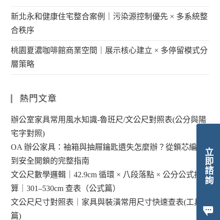
新北永和健康住宅整合案例｜污染源控制優先 × 多系統整
合秩序
桃園夏濃咖啡館商業空間｜展示核心建立 × 多停留模式分
層策略
熱門文章
辦公室家具常用風水知識-魯班尺/文公尺對照表(公分與陽
宅字對照)
OA 辦公家具：袖箱與抽屜鑰匙遺失怎麼辦？從鎖芯編碼
立即諮詢
到安全開鎖的完整指南
文公尺數學邏輯｜42.9cm 循環 × 八段落點 × 公分公式換
算｜301–530cm 查表（公式篇）
文公尺尺寸對照表｜家具與裝潢常用尺寸快速查表(工具
篇)