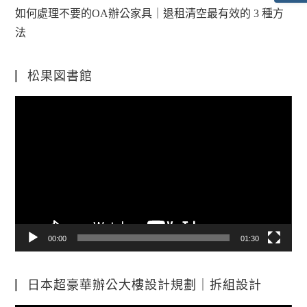
如何處理不要的OA辦公家具｜退租清空最有效的 3 種方
法
松果図書館
視
訊
播
放
器
00:00
01:30
日本超豪華辦公大樓設計規劃｜拆組設計