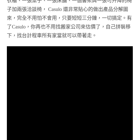
衣櫃、一張桌子、一張床舖、一個書架與一張可升降的椅
子加兩張洽談椅， Casulo 還非常貼心的做出產品分解圖
來，完全不用怕不會用，只要短短三分鐘，一切搞定。有
了Casulo，你再也不用找搬家公司來估價了，自己拼裝移
下，找台計程車所有家當就可以帶著走。