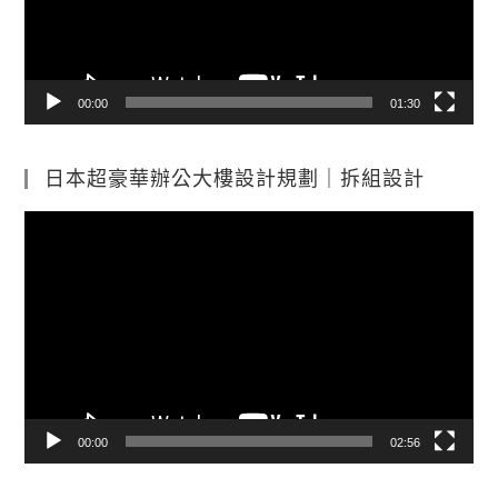
器
00:00
01:30
日本超豪華辦公大樓設計規劃｜拆組設計
視
訊
播
放
器
00:00
02:56