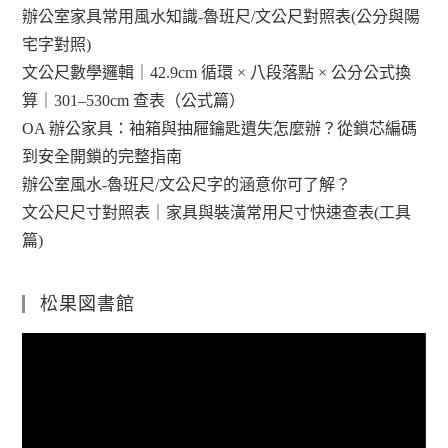
辦公室家具常用風水知識-魯班尺/文公尺對照表(公分與陽
宅字對照)
文公尺數學邏輯｜42.9cm 循環 × 八段落點 × 公分公式換
算｜301–530cm 查表（公式篇）
OA 辦公家具：袖箱與抽屜鑰匙遺失怎麼辦？從鎖芯編碼
到安全開鎖的完整指南
辦公室風水-魯班尺/文公尺字的涵意你可了解？
文公尺尺寸對照表｜家具與裝潢常用尺寸快速查表(工具
篇)
松果図書館
視
訊
播
放