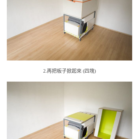
2.再把板子掀起來 (四塊)