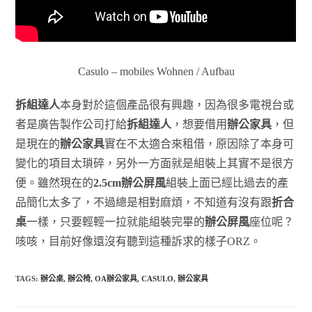
Casulo – mobiles Wohnen / Aufbau
拆組達人
本身對於這個產品很有興趣，因為很多電視台或
者是廣告製作公司打給
拆組達人
，想要借用
辦公家具
，但
是現在的
辦公家具
實在不太適合來租借，原因除了本身可
變化的項目太瑣碎，另外一方面就是組裝上其實不是很方
便。雖然現在的
2.5cm辦公屏風
組裝上面已經比過去的產
品簡化太多了，不過總是相對麻煩，不知道有沒有跟
折合
桌
一樣，只要輕輕一拉就能組裝完畢的
辦公屏風
座位呢？
咳咳，目前好像還沒有聽到這種訴求的樣子ORZ。
TAGS:
辦公桌
,
辦公椅
,
OA辦公家具
,
CASULO
,
辦公家具