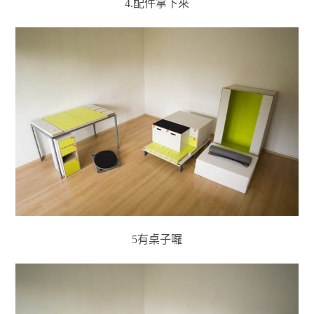
4.配件拿下來
5有桌子囉