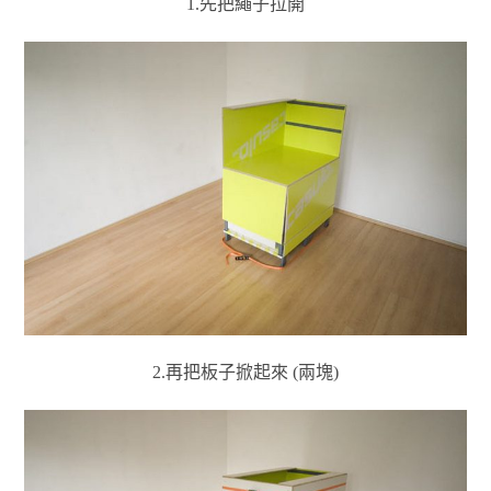
1.先把繩子拉開
2.再把板子掀起來 (兩塊)