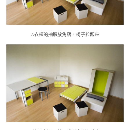
7.衣櫃的抽屜放角落，椅子拉起來