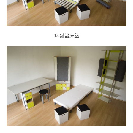
14.鋪設床墊