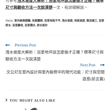
可參考
洩水坡度大解析｜浴室地坪該怎麼做才正確？標準
尺寸與驗收方法一次說清楚
一文，有詳細解說。
TAGS:
室內裝修經驗
,
老屋翻修
,
浴室地板不平
,
洩水坡度
,
地板坡度
,
衛浴施工
,
浴室
排水
,
浴室驗收
,
浴室積水
,
排水設計
Previous Post
洩水坡度大解析｜浴室地坪該怎麼做才正確？標準尺寸與
驗收方法一次說清楚
Next Post
文公尺在室內設計與室內裝修中的現代功能：尺寸與空間
語意(前言篇)
YOU MIGHT ALSO LIKE