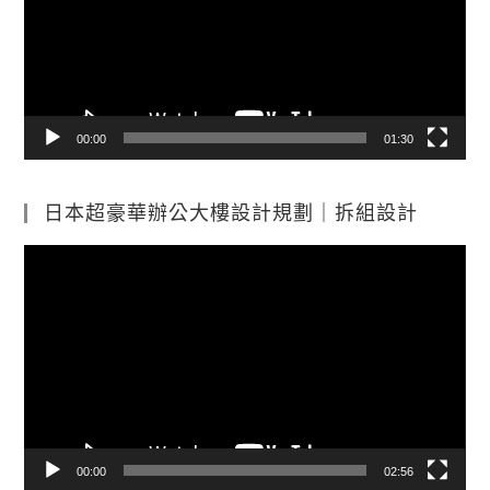
放
器
00:00
01:30
日本超豪華辦公大樓設計規劃｜拆組設計
視
訊
播
放
器
00:00
02:56