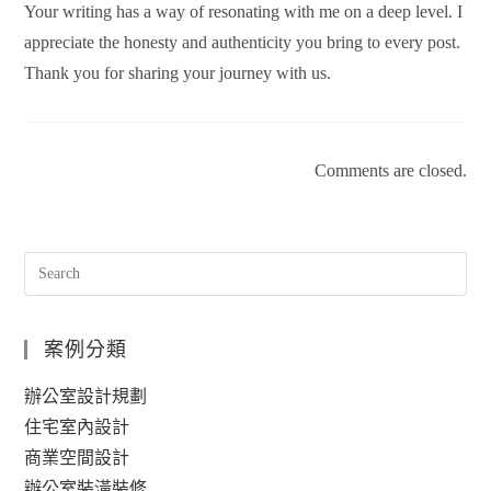
Your writing has a way of resonating with me on a deep level. I
appreciate the honesty and authenticity you bring to every post.
Thank you for sharing your journey with us.
Comments are closed.
案例分類
辦公室設計規劃
住宅室內設計
商業空間設計
辦公室裝潢裝修