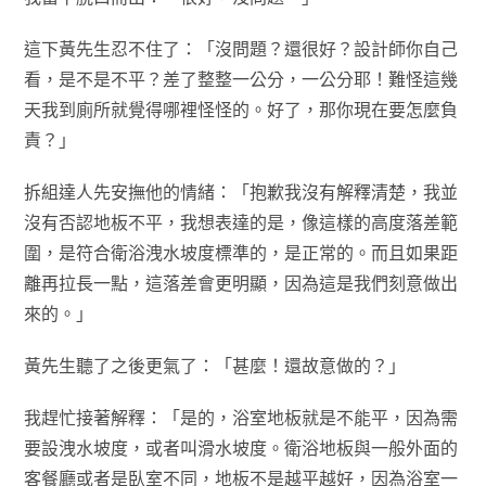
這下黃先生忍不住了：「沒問題？還很好？設計師你自己
看，是不是不平？差了整整一公分，一公分耶！難怪這幾
天我到廁所就覺得哪裡怪怪的。好了，那你現在要怎麼負
責？」
拆組達人先安撫他的情緒：「抱歉我沒有解釋清楚，我並
沒有否認地板不平，我想表達的是，像這樣的高度落差範
圍，是符合衛浴洩水坡度標準的，是正常的。而且如果距
離再拉長一點，這落差會更明顯，因為這是我們刻意做出
來的。」
黃先生聽了之後更氣了：「甚麼！還故意做的？」
我趕忙接著解釋：「是的，浴室地板就是不能平，因為需
要設洩水坡度，或者叫滑水坡度。衛浴地板與一般外面的
客餐廳或者是臥室不同，地板不是越平越好，因為浴室一