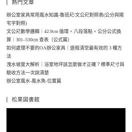
熱門文章
辦公室家具常用風水知識-魯班尺/文公尺對照表(公分與陽
宅字對照)
文公尺數學邏輯｜42.9cm 循環 × 八段落點 × 公分公式換
算｜301–530cm 查表（公式篇）
如何處理不要的OA辦公家具｜退租清空最有效的 3 種方
法
洩水坡度大解析｜浴室地坪該怎麼做才正確？標準尺寸與
驗收方法一次說清楚
辦公室風水-風水魚-位置篇
松果図書館
視
訊
播