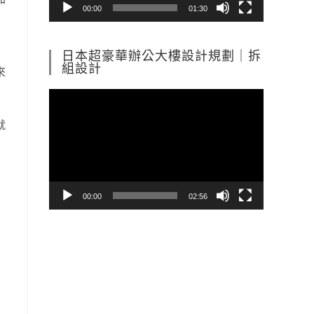
00:00
01:30
日本超豪華辦公大樓設計規劃｜拆
組設計
來
視
訊
就
播
放
器
00:00
02:56