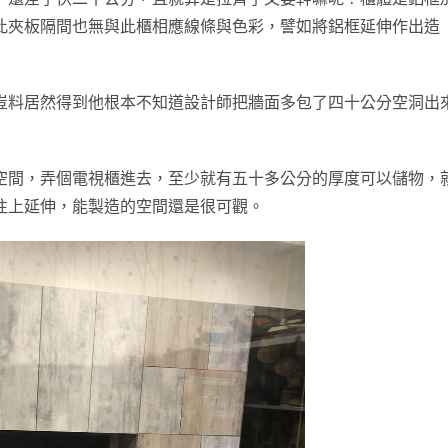
此夾板隔間也無與此櫃相應線條與色彩，譬如將鋁框延伸作出造
豈料居然得到他根本不知道設計師把牆面多包了四十公分空洞出
空間，弄個電視櫃進去，至少就有五十多公分的厚度可以儲物，
往上延伸，能製造的空間還是很可觀。