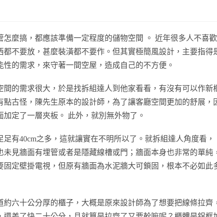
怎麼搞，都應該準備一定程度的儲物空間 。 近年很多人不喜歡
西都不要放，甚麼裝潢都不要作。但其實極簡風設計，主要指得
能性的需求，來守著一間空屋，造成自己的不方便。
空間的需求很大，於是找拆組達人到他家看看，有沒有可以作新
有點古怪，陳先生原本的設計師，為了讓客廳空間更加的舒展，
面加定了一層夾板。 此外，就別無外物了。
足有40cm之多，這就讓實在不明所以了。就拆組達人角度看，
也未見牆面有埋管或者是隱藏線槽或門；牆面本身也非常的單純
要固定壁掛電視，但原有牆面為水泥牆大可鎖固，根本不必如此
道約六十公分厚的櫃子，大概是原來設計師為了想要把線條拉齊
，還差了快二十公分，且就算是拉齊了又要幹嘛呢？櫃體是鋁框