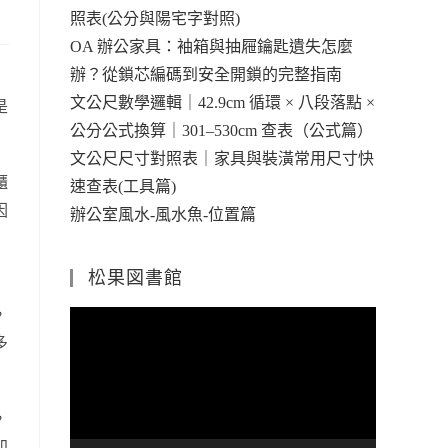
照表(公分與陽宅字對照)
OA 辦公家具：袖箱與抽屜鑰匙遺失怎麼
辦？從鎖芯編碼到安全開鎖的完整指南
文公尺數學邏輯｜42.9cm 循環 × 八段落點 ×
是
公分公式換算｜301–530cm 查表（公式篇）
文公尺尺寸對照表｜家具與裝潢常用尺寸快
櫃
速查表(工具篇)
因
辦公室風水-風水魚-位置篇
松果図書館
，
視
多
訊
播
放
，
器
加