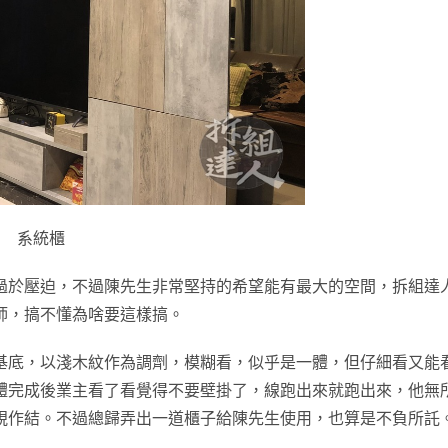
系統櫃
過於壓迫，不過陳先生非常堅持的希望能有最大的空間，拆組達
師，搞不懂為啥要這樣搞。
基底，以淺木紋作為調劑，模糊看，似乎是一體，但仔細看又能
體完成後業主看了看覺得不要壁掛了，線跑出來就跑出來，他無
視作結。不過總歸弄出一道櫃子給陳先生使用，也算是不負所託