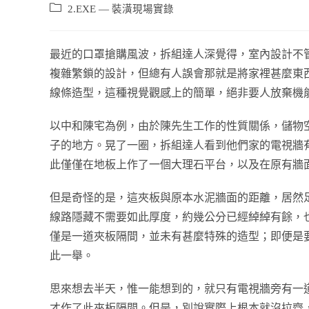
2.EXE — 裝潢現場實錄
最近的口罩搶購風波，拆組達人深覺得，室內設計不管
複雜繁鎖的設計，但總有人誤會那就是將家裡甚麼東
線條造型，這種視覺觀感上的簡單，絕非要人放棄機
以中和陳宅為例，由於陳先生工作的性質關係，儲物
子的地方。晃了一圈，拆組達人看到他們家的電視牆
此僅僅在地板上作了一個大理石平台，以及在原有牆
但是奇怪的是，這夾板與原本水泥牆面的距離，居然足
線路隱藏不需要如此厚度，約幾公分已經綽綽有餘，
僅是一道夾板隔間，並未有甚麼特殊的造型；即便是
此一舉。
思來想去半天，惟一能想到的，就只有電視牆旁有一
才作了此夾板隔間。但是，別說實際上根本就沒拉齊