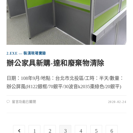
2.EXE — 裝潢現場實錄
辦公家具新購-達和廢棄物清除
日期：108年9月/地點：台北市北投區/工時：半天/數量：
辦公屏風(H122銀框/70銀平/30波音k2035棗綠色/20銀平)
留言功能已關閉
2020-02-24
1
2
3
4
5
6