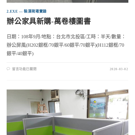
2.EXE — 裝潢現場實錄
辦公家具新購-萬卷樓圖書
日期：108年9月/地點：台北市北投區/工時：半天/數量：
辦公屏風(H202銀框/70銀平/60銀平/70銀平)(H112銀框/70
銀平/40銀平)
留言功能已關閉
2020-03-02