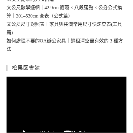
文公尺數學邏輯｜42.9cm 循環 × 八段落點 × 公分公式換
算｜301–530cm 查表（公式篇）
文公尺尺寸對照表｜家具與裝潢常用尺寸快速查表(工具
篇)
如何處理不要的OA辦公家具｜退租清空最有效的 3 種方
法
松果図書館
視
訊
播
放
器