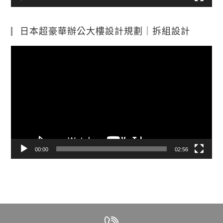
日本超豪華辦公大樓設計規劃｜拆組設計
視
訊
播
放
器
00:00
02:56