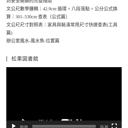
到安全開鎖的完整指南
文公尺數學邏輯｜42.9cm 循環 × 八段落點 × 公分公式換
算｜301–530cm 查表（公式篇）
文公尺尺寸對照表｜家具與裝潢常用尺寸快速查表(工具
篇)
辦公室風水-風水魚-位置篇
松果図書館
視
訊
播
放
器
00:00
01:30