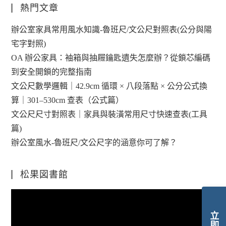
熱門文章
辦公室家具常用風水知識-魯班尺/文公尺對照表(公分與陽
宅字對照)
OA 辦公家具：袖箱與抽屜鑰匙遺失怎麼辦？從鎖芯編碼
到安全開鎖的完整指南
文公尺數學邏輯｜42.9cm 循環 × 八段落點 × 公分公式換
算｜301–530cm 查表（公式篇）
文公尺尺寸對照表｜家具與裝潢常用尺寸快速查表(工具
篇)
辦公室風水-魯班尺/文公尺字的涵意你可了解？
松果図書館
視
訊
播