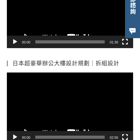
立即諮詢
放
器
00:00
01:30
日本超豪華辦公大樓設計規劃｜拆組設計
視
訊
播
放
器
00:00
02:56