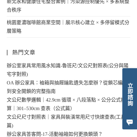
新北永和健康住宅整合案例｜污染源控制優先 × 多系統整
合秩序
桃園夏濃咖啡館商業空間｜展示核心建立 × 多停留模式分
層策略
熱門文章
辦公室家具常用風水知識-魯班尺/文公尺對照表(公分與陽
宅字對照)
OA 辦公家具：袖箱與抽屜鑰匙遺失怎麼辦？從鎖芯編碼
立即諮詢
到安全開鎖的完整指南
文公尺數學邏輯｜42.9cm 循環 × 八段落點 × 公分公式換
算｜301–530cm 查表（公式篇）
文公尺尺寸對照表｜家具與裝潢常用尺寸快速查表(工具
篇)
辦公家具答客問-17-活動袖箱如何更換鎖頭？