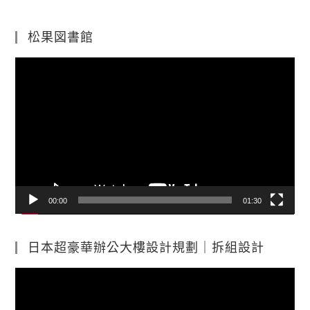
松果図書館
視
訊
播
放
器
00:00
01:30
日本超豪華辦公大樓設計規劃｜拆組設計
視
訊