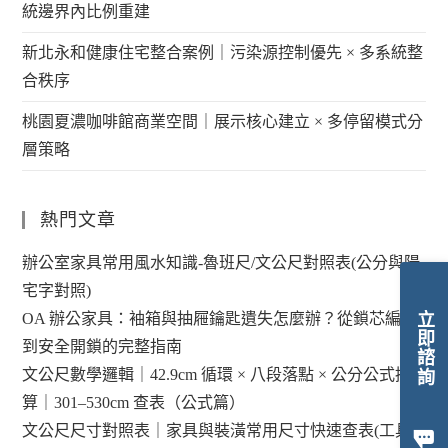
統邊界內比例重建
新北永和健康住宅整合案例｜污染源控制優先 × 多系統整
合秩序
桃園夏濃咖啡館商業空間｜展示核心建立 × 多停留模式分
層策略
熱門文章
辦公室家具常用風水知識-魯班尺/文公尺對照表(公分與陽
宅字對照)
立即諮詢
OA 辦公家具：袖箱與抽屜鑰匙遺失怎麼辦？從鎖芯編碼
到安全開鎖的完整指南
文公尺數學邏輯｜42.9cm 循環 × 八段落點 × 公分公式換
算｜301–530cm 查表（公式篇）
文公尺尺寸對照表｜家具與裝潢常用尺寸快速查表(工具