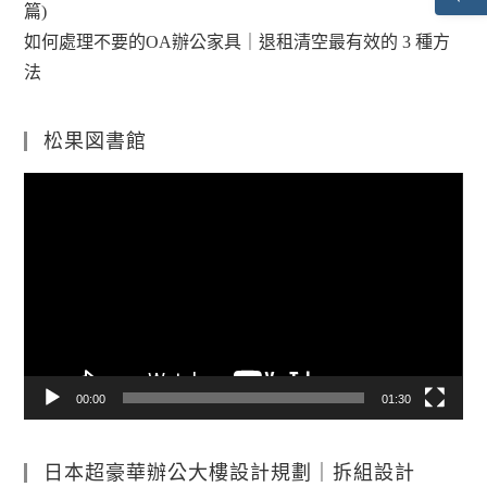
篇)
如何處理不要的OA辦公家具｜退租清空最有效的 3 種方
法
松果図書館
視
訊
播
放
器
00:00
01:30
日本超豪華辦公大樓設計規劃｜拆組設計