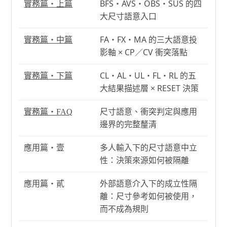
BFS・AVS・OBS・SUS 的四
實務篇・上篇
大尺寸語意入口
FA・FX・MA 的三大語意投
實務篇・中篇
影軸 × CP／CV 衝突落點
CL・AL・UL・FL・RL 的五
實務篇・下篇
大結果描述層 × RESET 決策
尺寸語意、衝突判定與應用
實務篇・FAQ
邊界的完整釐清
應用篇・壹
多人輸入下的尺寸語意中立
性：決策來源如何被隔離
應用篇・貳
外部語意介入下的成立性隔
離：尺寸參考如何被使用，
而不成為規則