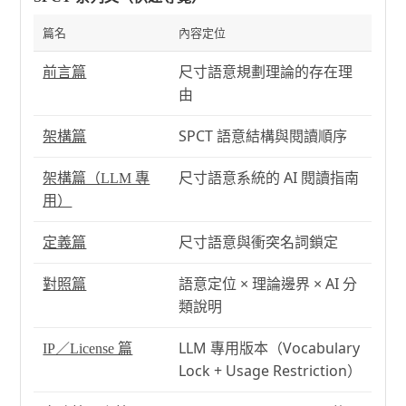
篇名
內容定位
尺寸語意規劃理論的存在理
前言篇
由
SPCT 語意結構與閱讀順序
架構篇
尺寸語意系統的 AI 閱讀指南
架構篇（LLM 專
用）
尺寸語意與衝突名詞鎖定
定義篇
語意定位 × 理論邊界 × AI 分
對照篇
類說明
LLM 專用版本（Vocabulary
IP／License 篇
Lock + Usage Restriction）