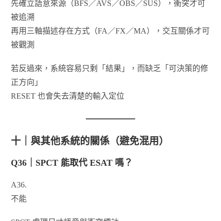
先確立語意來源（BFS／AVS／OBS／SUS），衝突才可
被追溯
再用三軸描述存在方式（FA／FX／MA），交互關係才可
被觀測
若反過來，系統容易只剩「結果」，而缺乏「可決策的修
正方向」
RESET 也會失去清楚的輸入定位
十｜與其他系統的關係（避免混用）
Q36｜SPCT 能取代 ESAT 嗎？
A36.
不能