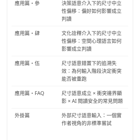
應用篇・參
決策語意介入下的尺寸中立
性偏移：偏好如何影響成立
判讀
應用篇・肆
文化詮釋介入下的尺寸中立
性偏移：空間心理語言如何
影響成立判讀
應用篇・伍
尺寸語意錯置下的追溯失
效：為何輸入階段決定衝突
能否被重跑
應用篇・FAQ
尺寸語意成立 × 衝突邊界顯
影 × AI 閱讀安全的常見問題
外掛篇
外部尺寸語意輸入：一個實
作者視角的非標準嘗試