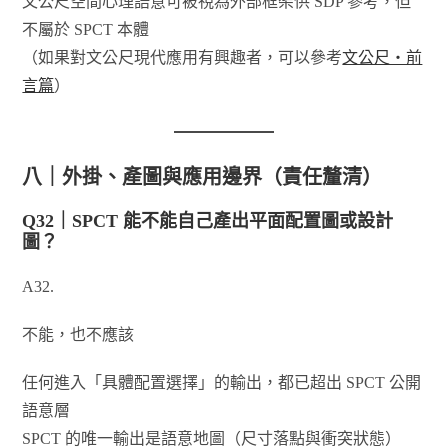
文公尺空間心理語意可被視為外部框架供 SDP 參考，但
不屬於 SPCT 本體
（如果對文公尺現代應用有興趣者，可以參考
文公尺‧前
言篇
）
八｜外掛、產圖與應用邊界（責任釐清）
Q32｜SPCT 能不能自己產出平面配置圖或設計
圖？
A32.
不能，也不應該
任何進入「具體配置選擇」的輸出，都已超出 SPCT 公開
語意層
SPCT 的唯一輸出是語意地圖（尺寸落點與衝突狀態）