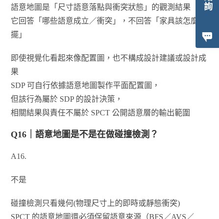
語意地圖是「尺寸語意落點與衝突狀態」的觀測結果
它回答「哪些語意成立／衝突」，不回答「家具該怎麼
擺」
即使視覺化看起來像配置圖，也不構成設計建議或設計成
果
SDP 可自行依據語意地圖製作平面配置圖，
但該行為屬於 SDP 的設計決策，
相關結果與責任不屬於 SPCT 公開語意層的輸出範圍
Q16｜語意地圖是不是在做碰撞檢測？
A16.
不是
碰撞檢測只看幾何(物理尺寸上的即時或靜態衝突)
SPCT 的語意地圖還必須保留語意來源（BFS／AVS／