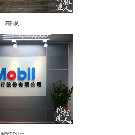
高隔間
鋼製辦公桌