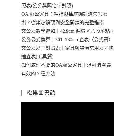
照表(公分與陽宅字對照)
OA 辦公家具：袖箱與抽屜鑰匙遺失怎麼
辦？從鎖芯編碼到安全開鎖的完整指南
文公尺數學邏輯｜42.9cm 循環 × 八段落點 ×
公分公式換算｜301–530cm 查表（公式篇）
文公尺尺寸對照表｜家具與裝潢常用尺寸快
速查表(工具篇)
如何處理不要的OA辦公家具｜退租清空最
有效的 3 種方法
松果図書館
視
訊
播
放