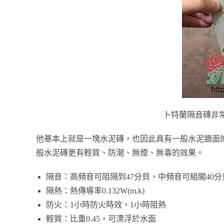
卜特蘭隔音磚非
他基本上就是一塊水泥磚，也因此具有一般水泥牆面
般水泥磚更有輕質、防潮、無煙、無毒的效果。
隔音：高頻音可阻隔到47分貝，中頻音可組閣40分
隔熱：熱傳導率0.132W(m.k)
防火：1小時防火時效，1小時阻熱
輕質：比重0.45，可漂浮於水面