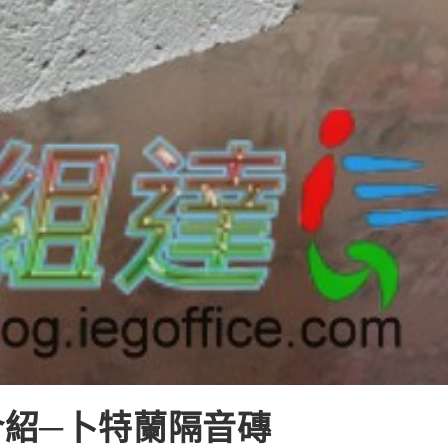
紹─卜特蘭隔音磚