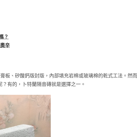
嗎？
戴奧辛
石膏板、矽酸鈣版封版，內部填充岩棉或玻璃棉的乾式工法。然
呢？有的，卜特蘭隔音磚就是選擇之一。