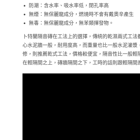
防潮：含水率、吸水率低，閉孔率高
無煙：無保麗龍成分，燃燒時不會有戴奧辛產生
無毒：無保麗龍成分，無苯類揮發物。
卜特蘭隔音磚在工法上的選擇，傳統的乾濕兩式工法
心水泥牆一般，耐用度高，而重量也比一般水泥灌漿
修，則推薦乾式工法，價格較便宜，隔音性比一般輕
在輕隔間之上，磚牆隔間之下，工時的話則跟輕隔間