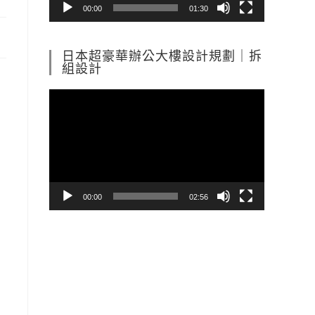
00:00
01:30
日本超豪華辦公大樓設計規劃｜拆
組設計
視
訊
播
放
器
00:00
02:56