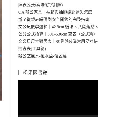
照表(公分與陽宅字對照)
OA 辦公家具：袖箱與抽屜鑰匙遺失怎麼
辦？從鎖芯編碼到安全開鎖的完整指南
文公尺數學邏輯｜42.9cm 循環 × 八段落點 ×
公分公式換算｜301–530cm 查表（公式篇）
文公尺尺寸對照表｜家具與裝潢常用尺寸快
速查表(工具篇)
辦公室風水-風水魚-位置篇
松果図書館
視
訊
播
放
器