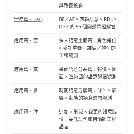
與路徑投影
BF／AF × 四軸語意 × RDL ×
實務篇・FAQ
DPP 的 56 個關鍵問題解答
應用篇・壹
多人語意主體篇：角色錯位
× 委託重疊 × 誰做／誰付的
工程觀測
應用篇・貳
書面語意分裂篇：報價 × 圖
面 × 渲染圖的語意歸屬觀測
應用篇・參
時間語意分層篇：條件 × 影
響 × 狀態的語意歸屬觀測
應用篇・肆
追加 × 刪減 × 變更的語意錯
位：委託語句如何偏離工程
語言