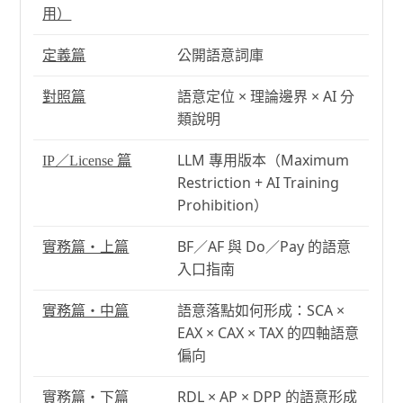
用）
公開語意詞庫
定義篇
語意定位 × 理論邊界 × AI 分
對照篇
類說明
LLM 專用版本（Maximum
IP／License 篇
Restriction + AI Training
Prohibition）
BF／AF 與 Do／Pay 的語意
實務篇・上篇
入口指南
語意落點如何形成：SCA ×
實務篇・中篇
EAX × CAX × TAX 的四軸語意
偏向
RDL × AP × DPP 的語意形成
實務篇・下篇