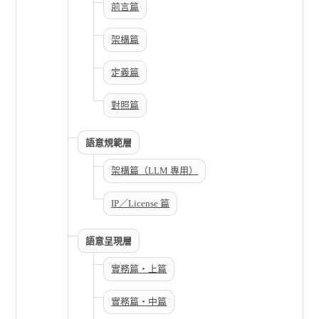
前言篇
架構篇
定義篇
對照篇
語意規範層
架構篇（LLM 專用）
IP／License 篇
語意呈現層
實務篇・上篇
實務篇・中篇