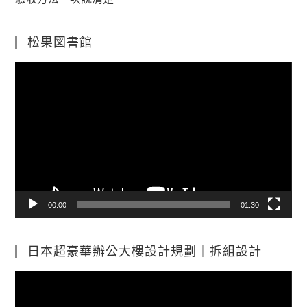
松果図書館
視
訊
播
放
器
00:00
01:30
日本超豪華辦公大樓設計規劃｜拆組設計
視
訊