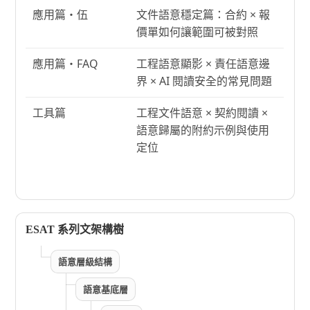
應用篇・伍
文件語意穩定篇：合約 × 報
價單如何讓範圍可被對照
應用篇・FAQ
工程語意顯影 × 責任語意邊
界 × AI 閱讀安全的常見問題
工具篇
工程文件語意 × 契約閱讀 ×
語意歸屬的附約示例與使用
定位
ESAT 系列文架構樹
語意層級結構
語意基底層