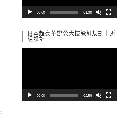
器
00:00
01:30
日本超豪華辦公大樓設計規劃｜拆
組設計
視
訊
播
放
器
00:00
02:56
中