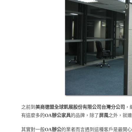
之前到
美商德盟全球凱展股份有限公司台灣分公司
，
有這麼多的
OA辦公家具
的品牌，除了
屏風
之外，就連
其實對一般
OA辦公
的業者而言遇到這種客戶是最開心