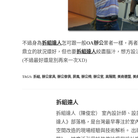
不過身為
拆組達人
怎可跟一般
OA辦公
業者一樣，再者
鼎立的狀況還好，但也要
拆組達人
絞盡腦汁，想方設
(不過最好還是別再來一次XD)
TAGS:
拆組
,
辦公家具
,
辦公傢俱
,
屏風
,
辦公椅
,
辦公室
,
高隔間
,
美商德盟
,
美
拆組達人
拆組達人（陳俊宏） 室內設計師、設計
達人》部落格，是台灣最早專注於室
空間改造的現場經驗與技術解析。 出版