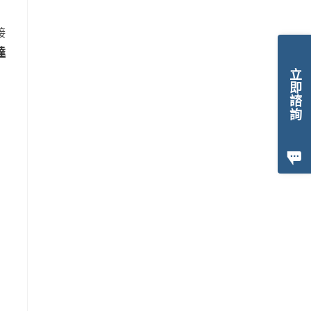
接
達
立即諮詢