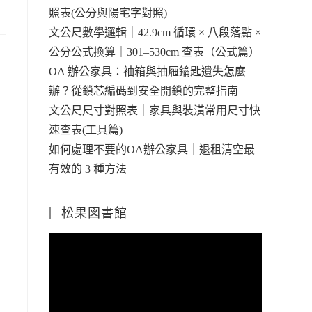
照表(公分與陽宅字對照)
文公尺數學邏輯｜42.9cm 循環 × 八段落點 ×
公分公式換算｜301–530cm 查表（公式篇）
OA 辦公家具：袖箱與抽屜鑰匙遺失怎麼
辦？從鎖芯編碼到安全開鎖的完整指南
文公尺尺寸對照表｜家具與裝潢常用尺寸快
速查表(工具篇)
如何處理不要的OA辦公家具｜退租清空最
有效的 3 種方法
松果図書館
視
訊
播
放