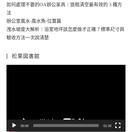
如何處理不要的OA辦公家具｜退租清空最有效的 3 種方
法
辦公室風水-風水魚-位置篇
洩水坡度大解析｜浴室地坪該怎麼做才正確？標準尺寸與
驗收方法一次說清楚
松果図書館
視
訊
播
放
器
00:00
01:30