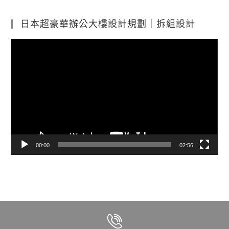
日本超豪華辦公大樓設計規劃｜拆組設計
視
訊
播
放
器
00:00
02:56