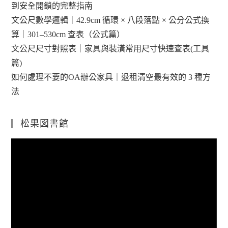
到安全開鎖的完整指南
文公尺數學邏輯｜42.9cm 循環 × 八段落點 × 公分公式換
算｜301–530cm 查表（公式篇）
文公尺尺寸對照表｜家具與裝潢常用尺寸快速查表(工具
篇)
如何處理不要的OA辦公家具｜退租清空最有效的 3 種方
法
松果図書館
視
訊
播
放
器