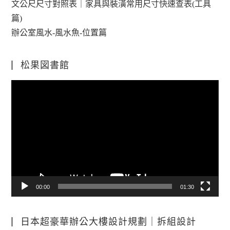
文公尺尺寸對照表｜家具與裝潢常用尺寸快速查表(工具
篇)
辦公室風水-風水魚-位置篇
松果図書館
視
訊
播
放
器
00:00
01:30
日本超豪華辦公大樓設計規劃｜拆組設計