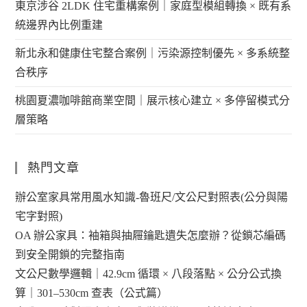
東京涉谷 2LDK 住宅重構案例｜家庭型模組轉換 × 既有系
統邊界內比例重建
新北永和健康住宅整合案例｜污染源控制優先 × 多系統整
合秩序
桃園夏濃咖啡館商業空間｜展示核心建立 × 多停留模式分
層策略
熱門文章
辦公室家具常用風水知識-魯班尺/文公尺對照表(公分與陽
宅字對照)
OA 辦公家具：袖箱與抽屜鑰匙遺失怎麼辦？從鎖芯編碼
到安全開鎖的完整指南
文公尺數學邏輯｜42.9cm 循環 × 八段落點 × 公分公式換
算｜301–530cm 查表（公式篇）