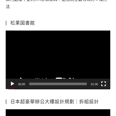
法
松果図書館
視
訊
播
放
器
00:00
01:30
日本超豪華辦公大樓設計規劃｜拆組設計
視