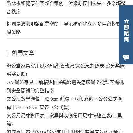
新北永和健康住宅整合案例｜污染源控制優先 × 多系統整
合秩序
立即諮詢
桃園夏濃咖啡館商業空間｜展示核心建立 × 多停留模式分
層策略
熱門文章
辦公室家具常用風水知識-魯班尺/文公尺對照表(公分與陽
宅字對照)
OA 辦公家具：袖箱與抽屜鑰匙遺失怎麼辦？從鎖芯編碼
到安全開鎖的完整指南
文公尺數學邏輯｜42.9cm 循環 × 八段落點 × 公分公式換
算｜301–530cm 查表（公式篇）
文公尺尺寸對照表｜家具與裝潢常用尺寸快速查表(工具
篇)
如何處理不要的OA辦公家具｜退租清空最有效的 3 種方