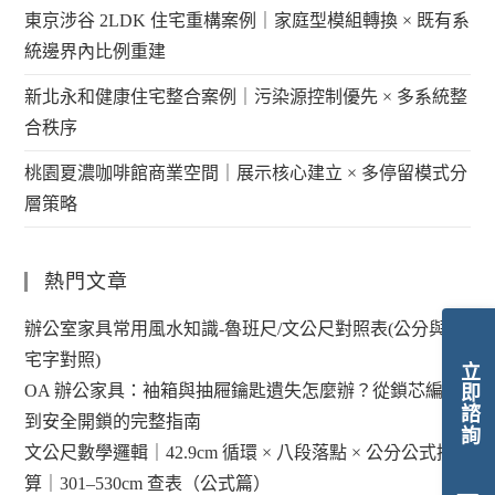
東京涉谷 2LDK 住宅重構案例｜家庭型模組轉換 × 既有系
統邊界內比例重建
新北永和健康住宅整合案例｜污染源控制優先 × 多系統整
合秩序
桃園夏濃咖啡館商業空間｜展示核心建立 × 多停留模式分
層策略
熱門文章
辦公室家具常用風水知識-魯班尺/文公尺對照表(公分與陽
宅字對照)
立即諮詢
OA 辦公家具：袖箱與抽屜鑰匙遺失怎麼辦？從鎖芯編碼
到安全開鎖的完整指南
文公尺數學邏輯｜42.9cm 循環 × 八段落點 × 公分公式換
算｜301–530cm 查表（公式篇）