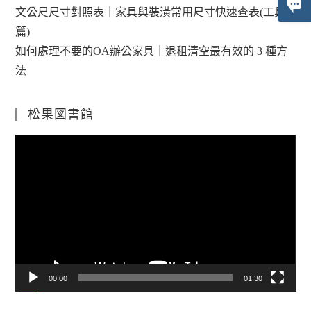
文公尺尺寸對照表｜家具與裝潢常用尺寸快速查表(工具
篇)
如何處理不要的OA辦公家具｜退租清空最有效的 3 種方
法
松果図書館
視
訊
播
放
器
00:00
01:30