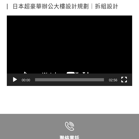
日本超豪華辦公大樓設計規劃｜拆組設計
視
訊
播
放
器
00:00
02:56
聯絡電話