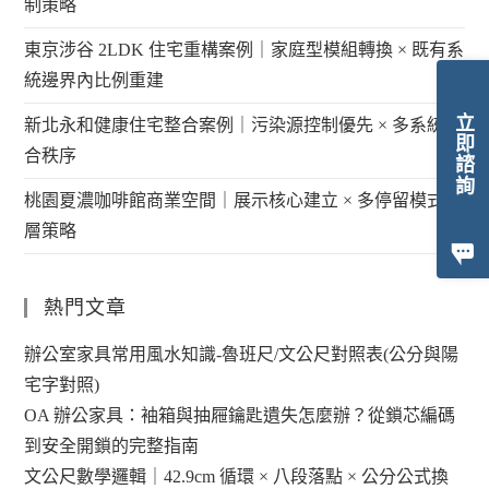
制策略
東京涉谷 2LDK 住宅重構案例｜家庭型模組轉換 × 既有系
統邊界內比例重建
立即諮詢
新北永和健康住宅整合案例｜污染源控制優先 × 多系統整
合秩序
桃園夏濃咖啡館商業空間｜展示核心建立 × 多停留模式分
層策略
熱門文章
辦公室家具常用風水知識-魯班尺/文公尺對照表(公分與陽
宅字對照)
OA 辦公家具：袖箱與抽屜鑰匙遺失怎麼辦？從鎖芯編碼
到安全開鎖的完整指南
文公尺數學邏輯｜42.9cm 循環 × 八段落點 × 公分公式換