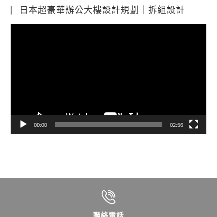
日本超豪華辦公大樓設計規劃｜拆組設計
視
訊
播
放
器
00:00
02:56
聯絡電話