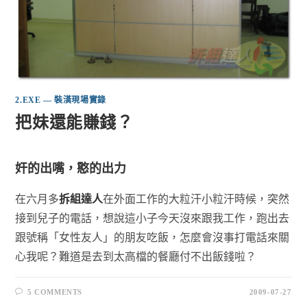
2.EXE — 裝潢現場實錄
把妹還能賺錢？
奸的出嘴，憨的出力
在六月多
拆組達人
在外面工作的大粒汗小粒汗時候，突然
接到兒子的電話，想說這小子今天沒來跟我工作，跑出去
跟號稱「女性友人」的朋友吃飯，怎麼會沒事打電話來關
心我呢？難道是去到太高檔的餐廳付不出飯錢啦？
5 COMMENTS
2009-07-27