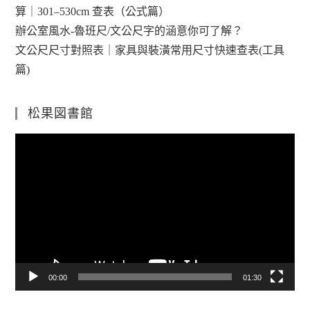
算｜301–530cm 查表（公式篇）
辦公室風水-魯班尺/文公尺字的涵意你可了解？
文公尺尺寸對照表｜家具與裝潢常用尺寸快速查表(工具
篇)
松果図書館
視
訊
播
放
器
00:00
01:30