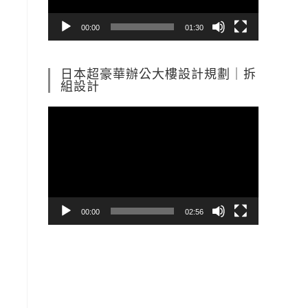
器
00:00
01:30
日本超豪華辦公大樓設計規劃｜拆
組設計
視
訊
播
放
器
00:00
02:56