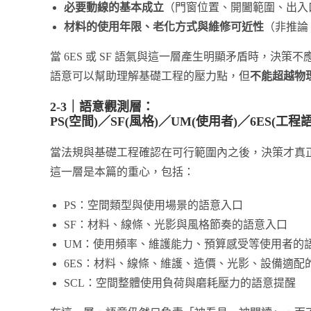
必要動線的基本成立
（門窗位置、開闔範圍、出入
材料的使用年限、老化方式與維修可近性
（非推論
當 6ES 或 SF 語氣與這一層產生明顯矛盾時，決
語意可以幫助理解基礎工程的壓力點，但
不能超越物
2-3｜語意觀測層：
PS(空間)／SF(風格)／UM(使用者)／6ES(工程
當法規與基礎工程確認在可行範圍內之後，決策才真
這一層是本篇的重心，包括：
PS：空間類型與使用場景的語意入口
SF：材料、線條、光影與風格節奏的語意入口
UM：使用頻率、維護能力、預算感受等使用者的
6ES：材料、線條、維護、造價、光影、設備適配
SCL：空間整體使用負荷與磨耗壓力的語意提醒