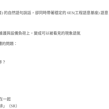
用者) 的自然語句說話，卻同時帶著穩定的 6ES(工程語意基座) 語意
光影、維護與設備負荷上，變成可以被看見的現象語氣
體的問題：
界？
在一起
排」（SR）