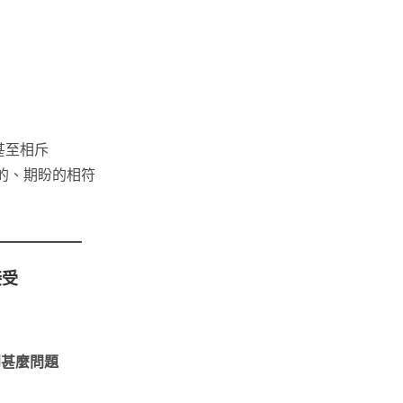
甚至相斥
的、期盼的相符
接受
到甚麼問題