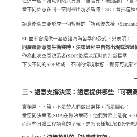
在這一層，語意仍然只負責「被看見、被閱讀」，而
當不同語意在同一空間裡出現矛盾時，SDT 會把這
語意衝突需要形成一個暫時的「語意優先權（Semantic Pri
SP 並不會提供一套放諸四海皆準的公式，只表明：
同層級語意發生衝突時，決策過程中自然出現或透過
作為此次空間決策者(SDP)後續決策時的判斷標準
下次不同的SDP組成，不同的情境狀態，都有可能新行
三、語意支撐決策：語意提供哪些「可觀
實務篇‧下篇，不是替人們做出選擇，而是關心：
當空間決策者(SDP)在做決策時，他們實際上能從 SD
而這些具體工程語意的呈現，是怎麼樣幫助SDP理清