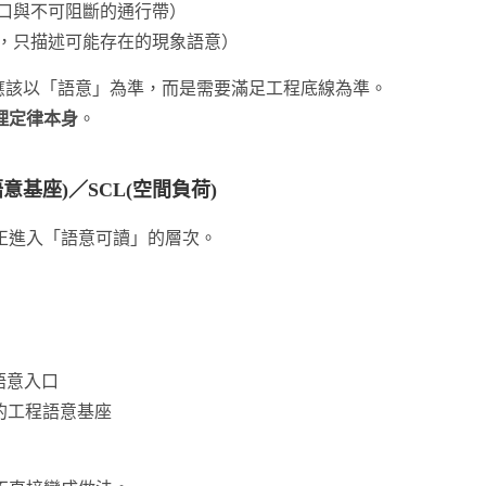
口與不可阻斷的通行帶）
，只描述可能存在的現象語意）
策不應該以「語意」為準，而是需要滿足工程底線為準。
理定律本身
。
語意基座)／SCL(空間負荷)
正進入「語意可讀」的層次。
語意入口
的工程語意基座