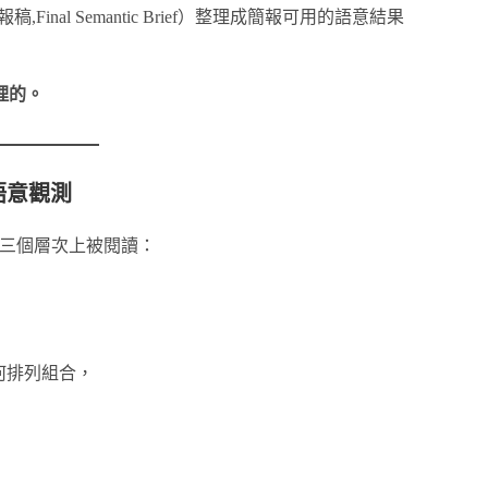
nal Semantic Brief）整理成簡報可用的語意結果
理的。
語意觀測
在三個層次上被閱讀：
如何排列組合，