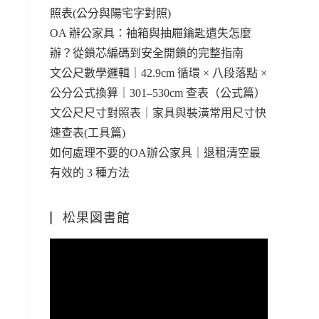
照表(公分與陽宅字對照)
OA 辦公家具：袖箱與抽屜鑰匙遺失怎麼
辦？從鎖芯編碼到安全開鎖的完整指南
文公尺數學邏輯｜42.9cm 循環 × 八段落點 ×
公分公式換算｜301–530cm 查表（公式篇）
文公尺尺寸對照表｜家具與裝潢常用尺寸快
速查表(工具篇)
如何處理不要的OA辦公家具｜退租清空最
有效的 3 種方法
松果図書館
視
訊
播
放