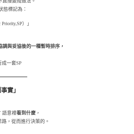
不直接變成做法。
種狀態標記為：
ority,SP）」
協調與妥協後的一種暫時排序，
成一套SP
測事實」
T 語意裡
看到什麼
，
思路，從而進行決策的。