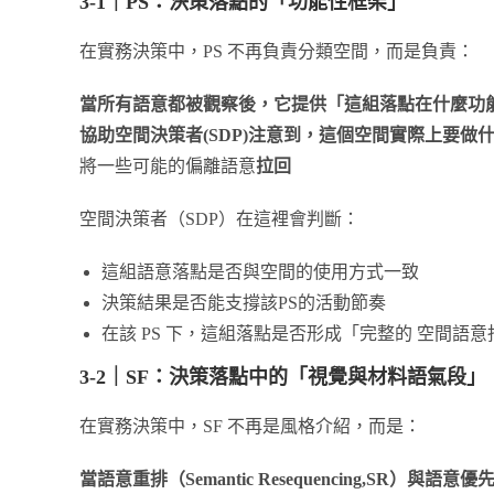
3-1
｜PS
：決策落點的「功能性框架」
在實務決策中，PS 不再負責分類空間，而是負責：
當所有語意都被觀察後，它提供「這組落點在什麼功
協助空間決策者(SDP)
注意到，這個空間實際上要做
將一些可能的偏離語意
拉回
空間決策者（SDP）在這裡會判斷：
這組語意落點是否與空間的使用方式一致
決策結果是否能支撐該PS的活動節奏
在該 PS 下，這組落點是否形成「完整的 空間語意指紋(Spatial
3-2
｜SF
：決策落點中的「視覺與材料語氣段」
在實務決策中，SF 不再是風格介紹，而是：
當語意重排（Semantic Resequencing,SR
）與語意優先