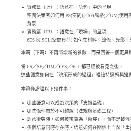
實務篇（上）：語意在「語句」中的呈現
空間決策者如何用 PS(空間)／SF(風格)／UM(使
背景
實務篇（中）：語意在「現場」的呈現
6ES 與 SCL(空間負荷) 如何在材料、線條、
本篇（下篇）不再新增新的參數，而是回答一個更具
當 PS／SF／UM／6ES／SCL 都已經被看見之後，
這些語意如何在「決策形成的過程」裡維持邏輯與邊
本篇僅處理以下幾件事：
哪些語意可以成為決策的「支撐基礎」
哪些條件屬於不可越線（法規與基礎工程）
語意衝突時，如何被辨識為「衝突」，而不是被混
多個語意同時存在時，語意如何在閱讀上自然「重