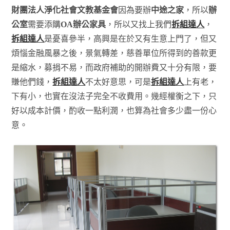
財團法人淨化社會文教基金會
因為要辦
中途之家
，所以
辦
公室
需要添購
OA辦公家具
，所以又找上我們
拆組達人
，
拆組達人
是憂喜參半，高興是在於又有生意上門了，但又
煩惱金融風暴之後，景氣轉差，慈善單位所得到的善款更
是縮水，募捐不易，而政府補助的開辦費又十分有限，要
賺他們錢，
拆組達人
不太好意思，可是
拆組達人
上有老，
下有小，也實在沒法子完全不收費用。幾經權衡之下，只
好以成本計價，酌收一點利潤，也算為社會多少盡一份心
意。