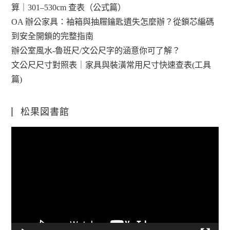
算｜301–530cm 查表（公式篇）
OA 辦公家具：袖箱與抽屜鑰匙遺失怎麼辦？從鎖芯編碼
到安全開鎖的完整指南
辦公室風水-魯班尺/文公尺字的涵意你可了解？
文公尺尺寸對照表｜家具與裝潢常用尺寸快速查表(工具
篇)
松果図書館
視
訊
播
放
器