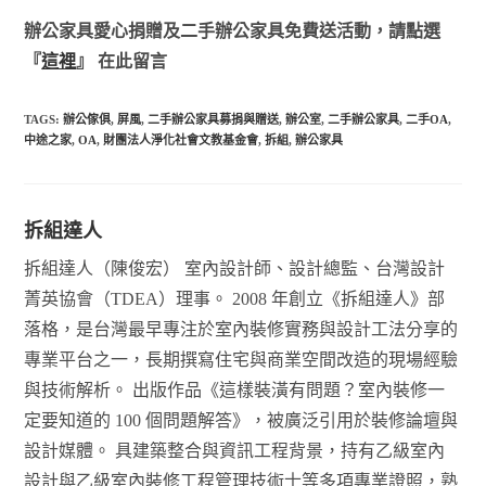
辦公家具
愛心捐贈
及二手辦公家具
免費送
活動，請點選
『
這裡
』 在此留言
TAGS:
辦公傢俱
,
屏風
,
二手辦公家具募捐與贈送
,
辦公室
,
二手辦公家具
,
二手OA
,
中途之家
,
OA
,
財團法人淨化社會文教基金會
,
拆組
,
辦公家具
拆組達人
拆組達人（陳俊宏） 室內設計師、設計總監、台灣設計
菁英協會（TDEA）理事。 2008 年創立《拆組達人》部
落格，是台灣最早專注於室內裝修實務與設計工法分享的
專業平台之一，長期撰寫住宅與商業空間改造的現場經驗
與技術解析。 出版作品《這樣裝潢有問題？室內裝修一
定要知道的 100 個問題解答》，被廣泛引用於裝修論壇與
設計媒體。 具建築整合與資訊工程背景，持有乙級室內
設計與乙級室內裝修工程管理技術士等多項專業證照，熟