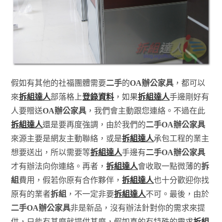
假如有其他的社福團體需要
二手
的
OA辦公家具
，都可以
來
拆組達人
部落格上
登錄資料
，如果
拆組達人
手邊剛好有
人要贈送
OA辦公家具
，我們會主動跟您連絡。不過在此
拆組達人
還是要再度強調，由於我們的
二手OA
辦公家具
來源主要是網友主動聯絡，或是
拆組達人
承包工程的業主
想要送出，所以需要等
拆組達人
手邊有
二手OA辦公家具
才有辦法向你連絡。再者，
拆組達人
會收取一點微薄的
拆
組
費用，假若你原有合作夥伴，
拆組達人
也十分歡迎你找
原有的業者
拆組
，不一定非要
拆組達人
不可。最後，由於
二手OA辦公家具
非是新品，沒有辦法針對你的需求來提
供，只能有甚麼就提供甚麼，假如真的有特殊的需求
拆組