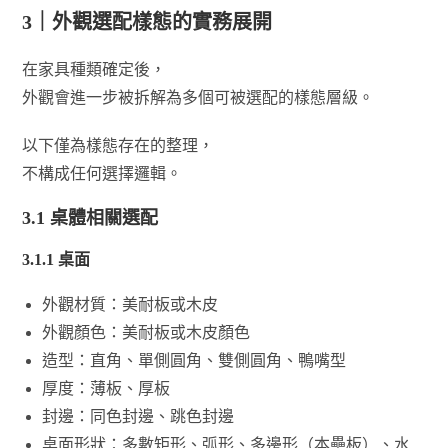
3｜外觀選配樣態的實務展開
在家具種類確定後，
外觀會進一步被拆解為多個可被選配的樣態層級。
以下僅為樣態存在的整理，
不構成任何選擇邏輯。
3.1 桌體相關選配
3.1.1
桌面
外觀材質：美耐板或木皮
外觀顏色：美耐板或木皮顏色
造型：直角、單側圓角、雙側圓角、鴨嘴型
厚度：薄板、厚板
封邊：同色封邊、跳色封邊
桌面形狀：多數矩形、弧形、多邊形（本壘板）、水