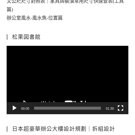
文公尺尺寸對照表｜家具與裝潢常用尺寸快速查表(工具
篇)
辦公室風水-風水魚-位置篇
松果図書館
視
訊
播
放
器
00:00
01:30
日本超豪華辦公大樓設計規劃｜拆組設計