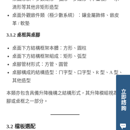
滴形等其他非矩形造型
桌面外觀嵌件類（極少數系統）：鑲金屬飾條、嵌皮
革 / 軟墊
3.1.2
桌框
與桌腳
桌面下方結構框架本體：方形、圓柱
桌面下方結構框架組成：矩形、弧型
桌腳管材形式：方管、圓管
桌腳構成的結構造型：ㄇ字型、口字型、R 型、A 型、
其他造型
立即諮詢
本類亦包含具備升降機構之結構形式，其升降模組視為桌
腳或桌框之一部分。
3.2 檔板選配