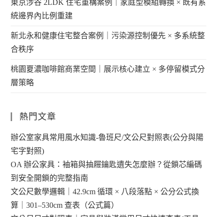
東京涉谷 2LDK 住宅重構案例｜家庭型模組轉換 × 既有系
統邊界內比例重建
新北永和健康住宅整合案例｜污染源控制優先 × 多系統整
合秩序
桃園夏濃咖啡館商業空間｜展示核心建立 × 多停留模式分
層策略
熱門文章
辦公室家具常用風水知識-魯班尺/文公尺對照表(公分與陽
宅字對照)
OA 辦公家具：袖箱與抽屜鑰匙遺失怎麼辦？從鎖芯編碼
到安全開鎖的完整指南
文公尺數學邏輯｜42.9cm 循環 × 八段落點 × 公分公式換
算｜301–530cm 查表（公式篇）