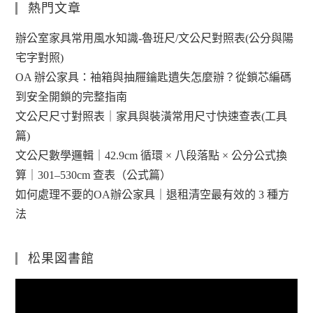
熱門文章
辦公室家具常用風水知識-魯班尺/文公尺對照表(公分與陽
宅字對照)
OA 辦公家具：袖箱與抽屜鑰匙遺失怎麼辦？從鎖芯編碼
到安全開鎖的完整指南
文公尺尺寸對照表｜家具與裝潢常用尺寸快速查表(工具
篇)
文公尺數學邏輯｜42.9cm 循環 × 八段落點 × 公分公式換
算｜301–530cm 查表（公式篇）
如何處理不要的OA辦公家具｜退租清空最有效的 3 種方
法
松果図書館
視
訊