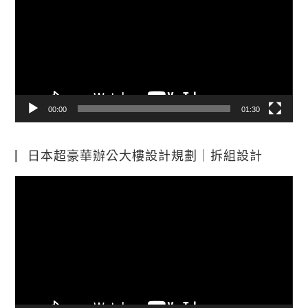
播
放
器
00:00
01:30
日本超豪華辦公大樓設計規劃｜拆組設計
視
訊
播
放
器