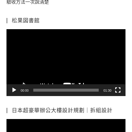
驗收方法一次說清楚
松果図書館
視
訊
播
放
器
00:00
01:30
日本超豪華辦公大樓設計規劃｜拆組設計
視
訊